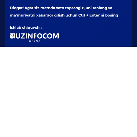
Diqqat! Agar siz matnda xato topsangiz, uni tanlang va
ma'muriyatni xabardor qilish uchun Ctrl + Enter ni bosing
Ishlab chiquvchi: