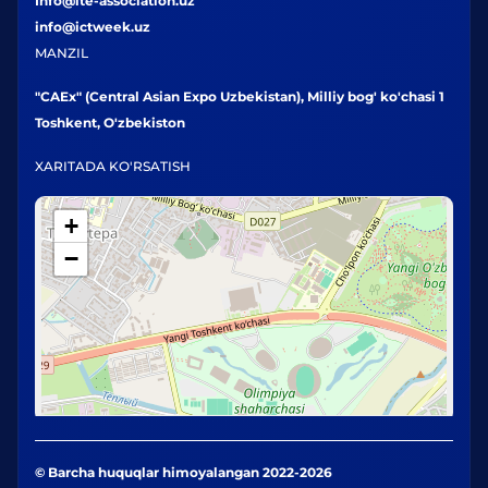
Info@ite-association.uz
info@ictweek.uz
MANZIL
"CAEx" (Central Asian Expo Uzbekistan), Milliy bog' ko'chasi 1
Toshkent, O'zbekiston
XARITADA KO'RSATISH
+
−
© Barcha huquqlar himoyalangan 2022-2026