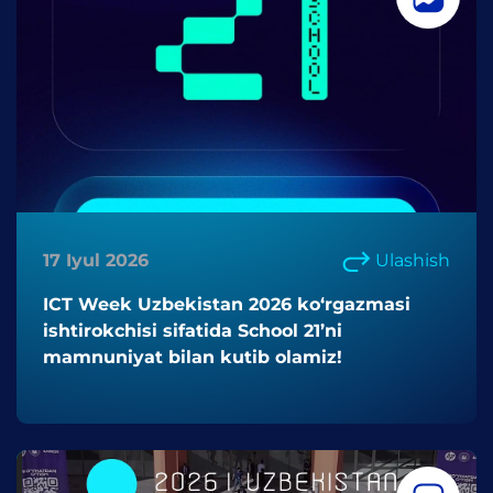
17 Iyul 2026
Ulashish
ICT Week Uzbekistan 2026 ko‘rgazmasi
ishtirokchisi sifatida School 21’ni
mamnuniyat bilan kutib olamiz!