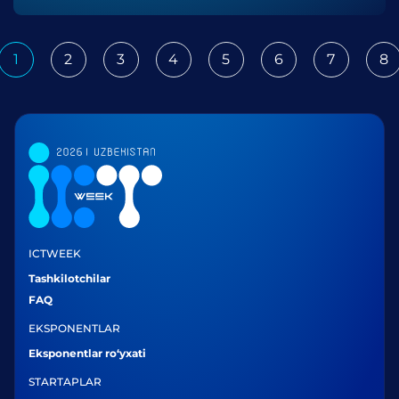
omilga aylandi.
1
2
3
4
5
6
7
8
ious
ICTWEEK
Tashkilotchilar
FAQ
EKSPONENTLAR
Eksponentlar ro‘yxati
STARTAPLAR