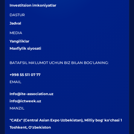
Investitsion imkoniyatlar
DASTUR
Jadval
MEDIA
Yangiliklar
Maxfiylik siyosati
BATAFSIL MA'LUMOT UCHUN BIZ BILAN BOG'LANING:
+998 55 511 07 77
EMAIL
Info@ite-association.uz
info@ictweek.uz
MANZIL
"CAEx" (Central Asian Expo Uzbekistan), Milliy bog' ko'chasi 1
Toshkent, O'zbekiston