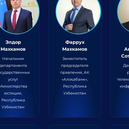
Элдор
Фаррух
Махкамов
Махкамов
А
Со
Начальник
Заместитель
департамента
председателя
Де
осударственных
правления, АК
услуг
«Алоқабанк»,
теле
Министерства
Республика
инф
юстиции,
Узбекистан
Республика
Узбекистан