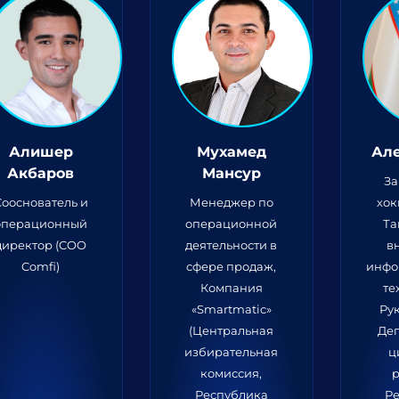
Алишер
Мухамед
Але
Акбаров
Мансур
За
Сооснователь и
Менеджер по
хок
операционный
операционной
Та
директор (COO
деятельности в
в
Comfi)
сфере продаж,
инфо
Компания
те
«Smartmatic»
Ру
(Центральная
Де
избирательная
ц
комиссия,
р
Республика
Р