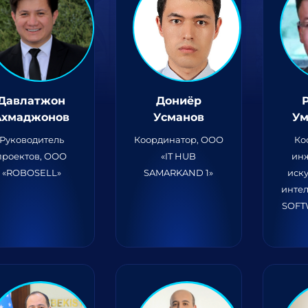
Давлатжон
Дониёр
Ахмаджонов
Усманов
Ум
Руководитель
Координатор, ООО
Ко
проектов, ООО
«IT HUB
ин
«ROBOSELL»
SAMARKAND 1»
иск
интел
SOFT