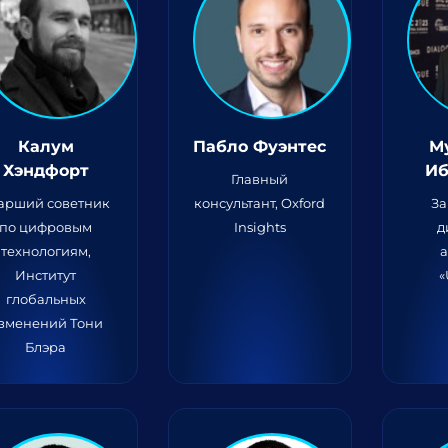
Калум
Пабло Фуэнтес
М
Хэндфорт
Иб
Главный
арший советник
консультант, Oxford
За
по цифровым
Insights
д
технологиям,
а
Институт
«
глобальных
зменений Тони
Блэра