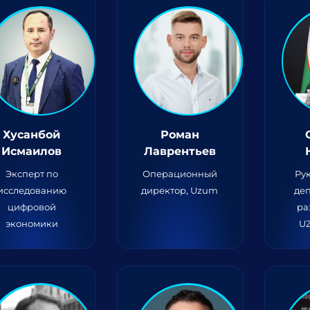
Хусанбой
Роман
Исмаилов
Лаврентьев
Эксперт по
Операционный
Ру
исследованию
директор, Uzum
де
цифровой
ра
экономики
U