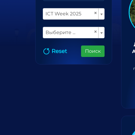
×
ICT Week 2025
×
Выберите ...
Reset
Поиск