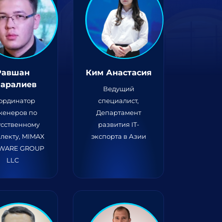
Равшан
Ким Анастасия
аралиев
Ведущий
ординатор
специалист,
женеров по
Департамент
усственному
развития IT-
лекту, MIMAX
экспорта в Азии
WARE GROUP
LLC