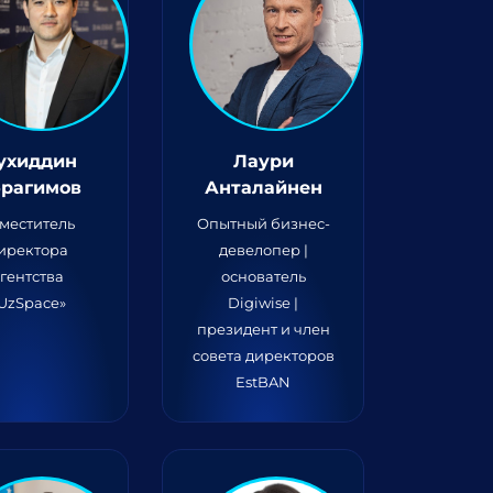
ухиддин
Лаури
рагимов
Анталайнен
меститель
Опытный бизнес-
иректора
девелопер |
гентства
основатель
UzSpace»
Digiwise |
президент и член
совета директоров
EstBAN