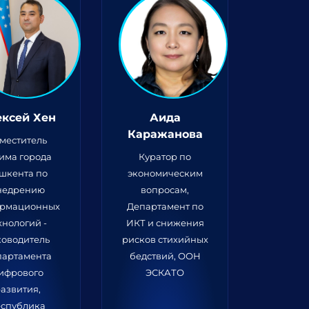
ксей Хен
Аида
Каражанова
меститель
има города
Куратор по
шкента по
экономическим
недрению
вопросам,
рмационных
Департамент по
хнологий -
ИКТ и снижения
ководитель
рисков стихийных
партамента
бедствий, ООН
ифрового
ЭСКАТО
азвития,
еспублика