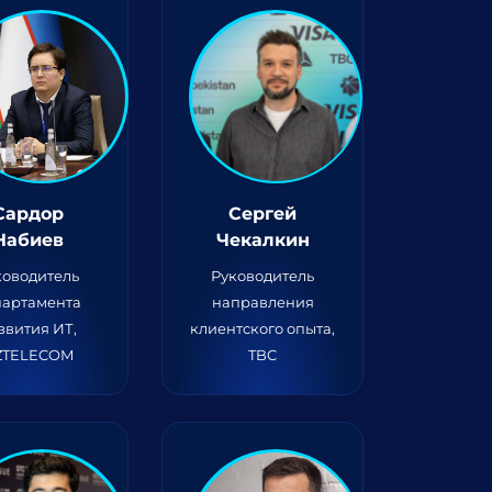
Сардор
Сергей
Набиев
Чекалкин
ководитель
Руководитель
партамента
направления
звития ИТ,
клиентского опыта,
ZTELECOM
TBC