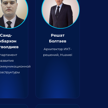
Саид-
Решат
кбархон
Болтаев
тволдиев
Архитектор ИКТ-
партамент
решений, Huawei
развития
коммуникационной
раструктуры