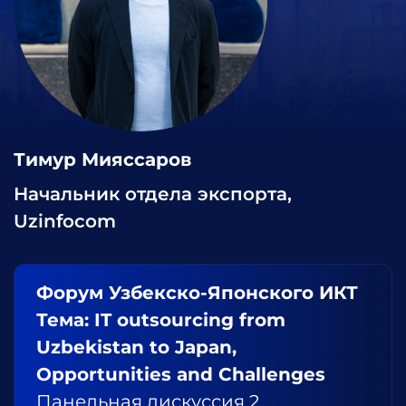
Тимур Мияссаров
Начальник отдела экспорта,
Uzinfocom
Форум Узбекско-Японского ИКТ
Тема: IT outsourcing from
Uzbekistan to Japan,
Opportunities and Challenges
Панельная дискуссия 2