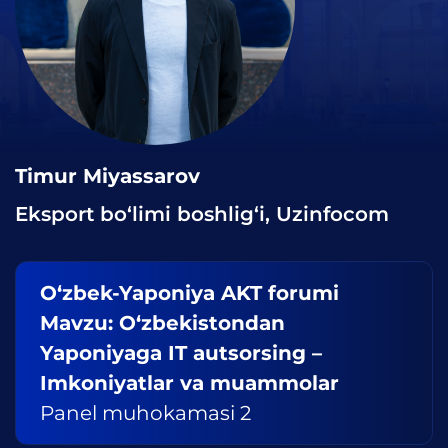
Timur Miyassarov
Eksport bo‘limi boshlig‘i, Uzinfocom
O‘zbek-Yaponiya AKT forumi
Mavzu: O‘zbekistondan
Yaponiyaga IT autsorsing –
Imkoniyatlar va muammolar
Panel muhokamasi 2