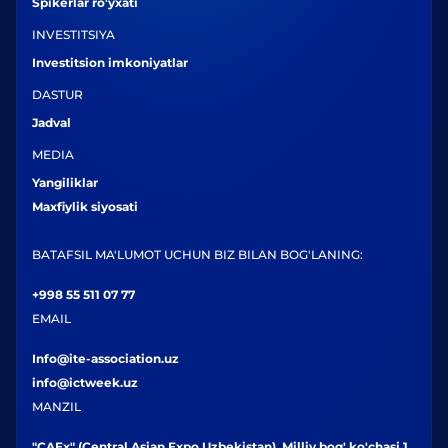
Spikerlar ro'yxati
INVESTITSIYA
Investitsion imkoniyatlar
DASTUR
Jadval
MEDIA
Yangiliklar
Maxfiylik siyosati
BATAFSIL MA'LUMOT UCHUN BIZ BILAN BOG'LANING:
+998 55 511 07 77
EMAIL
Info@ite-association.uz
info@ictweek.uz
MANZIL
"CAEx" (Central Asian Expo Uzbekistan), Milliy bog' ko'chasi 1