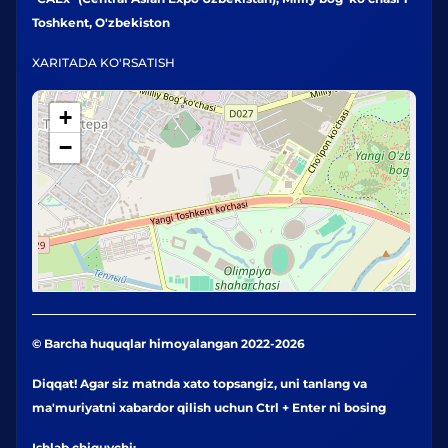
Toshkent, O'zbekiston
XARITADA KO'RSATISH
+
−
© Barcha huquqlar himoyalangan 2022-2026
Diqqat! Agar siz matnda xato topsangiz, uni tanlang va
ma'muriyatni xabardor qilish uchun Ctrl + Enter ni bosing
Ishlab chiquvchi: