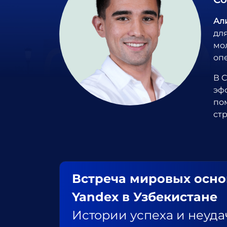
Ал
дл
мо
оп
В 
эф
по
ст
Встреча мировых осно
Yandex в Узбекистане
Истории успеха и неуда