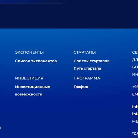
ЭКСПОНЕНТЫ
СТАРТАПЫ
СВ
ДЛ
Список экспонентов
Список стартапов
БО
Путь стартапа
ИН
ИНВЕСТИЦИЯ
ПРОГРАММА
Инвестиционные
График
+99
возможности
EM
In
in
МЕ
и
"CA