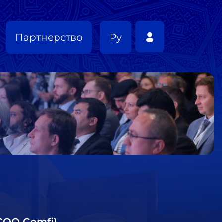
Партнерство
Ру
COO Comfi)