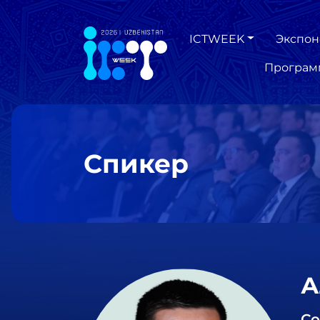
ICTWEEK
Экспон
Програм
Спикер
А
Со