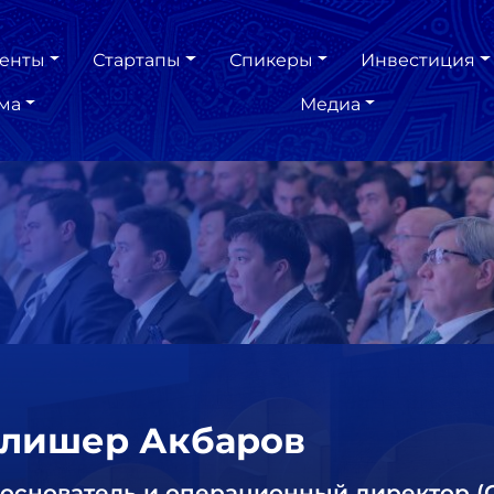
енты
Стартапы
Спикеры
Инвестиция
ма
Медиа
лишер Акбаров
основатель и операционный директор (