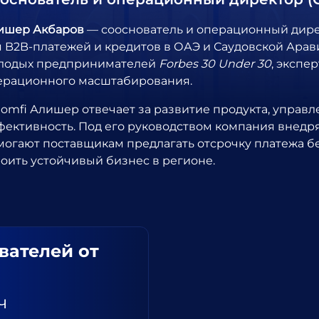
ишер Акбаров
— сооснователь и операционный дире
я B2B-платежей и кредитов в ОАЭ и Саудовской Арав
лодых предпринимателей
Forbes 30 Under 30
, экспе
ерационного масштабирования.
Comfi Алишер отвечает за развитие продукта, упра
фективность. Под его руководством компания внед
могают поставщикам предлагать отсрочку платежа без
роить устойчивый бизнес в регионе.
вателей от
ч