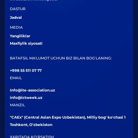
DASTUR
Jadval
MEDIA
Yangiliklar
Maxfiylik siyosati
BATAFSIL MA'LUMOT UCHUN BIZ BILAN BOG'LANING:
+998 55 511 07 77
EMAIL
Info@ite-association.uz
info@ictweek.uz
MANZIL
"CAEx" (Central Asian Expo Uzbekistan), Milliy bog' ko'chasi 1
Toshkent, O'zbekiston
XARITADA KO'RSATISH