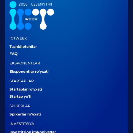
ICTWEEK
Tashkilotchilar
FAQ
EKSPONENTLAR
Eksponentlar ro‘yxati
STARTAPLAR
Startaplar ro'yxati
Startap yo‘li
SPIKERLAR
Spikerlar ro'yxati
INVESTITSIYA
Investitsion imkoniyatlar