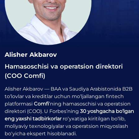
Alisher Akbarov
Hamasoschisi va operatsion direktori
(COO Comfi)
Alisher Akbarov — BAA va Saudiya Arabistonida B2B
to‘lovlar va kreditlar uchun mo‘ljallangan fintech
platformasi
Comfi
’ning hamasoschisi va operatsion
direktori (COO). U Forbes’ning
30 yoshgacha bo‘lgan
eng yaxshi tadbirkorlar
ro‘yxatiga kiritilgan bo‘lib,
moliyaviy texnologiyalar va operatsion miqyoslash
bo‘yicha ekspert hisoblanadi.