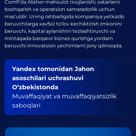
Comfi’da Alisher mahsulot rivojlanishi, xatarlarni
boshqarish va operatsion samaradorlik uchun
mas’uldir. Uning rahbarligida kompaniya yetkazib
beruvchilarga xavfsiz to‘lov kechiktirish imkonini
beruvchi, kapital aylanishini tezlashtiruvchi va
mintaqada barqaror biznes qurishga yordam
beruvchi innovatsion yechimlarni joriy qilmoqda.
Yandex tomonidan Jahon
asoschilari uchrashuvi
O‘zbekistonda
Muvaffaqiyat va muvaffaqiyatsizlik
saboqlari