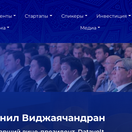
енты
Стартапы
Спикеры
Инвестиция
ма
Медиа
нил Виджаячандран
арший вице-президент, Datavolt