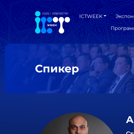
ICTWEEK
Экспон
Програм
Спикер
А
Ст