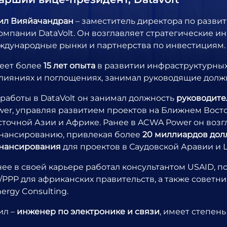
ил Вияйачандран
– заместитель директора по развит
компании DataVolt. Он возглавляет стратегические 
ждународные рынки и партнерства по инвестициям.
еет более
15 лет опыта
в развитии инфраструктурных
слияниях и поглощениях, занимал руководящие должн
 работы в DataVolt он занимал должность
руководите
wer, управляя развитием проектов на Ближнем Восто
сточной Азии и Африке. Ранее в ACWA Power он возг
нансированию, привлекая более
20 миллиардов дол
нансирования
для проектов в Саудовской Аравии и 
нее в своей карьере работал консультантом USAID,
P/PPP для африканских правительств, а также совет
ergy Consulting.
ил –
инженер по электронике и связи
, имеет степен