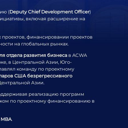
ию (
Deputy Chief Development Officer
)
инициативы, включая расширение на
 проектов, финансировании проектов
ости на глобальных рынках.
ля отдела развития бизнеса
в ACWA
ке, в Центральной Азии, Юго-
лавлял команду по проектному
ларов США безрегрессивного
Центральной Азии.
 поддерживая реализацию программ
ником по проектному финансированию в
ь
MBA
.