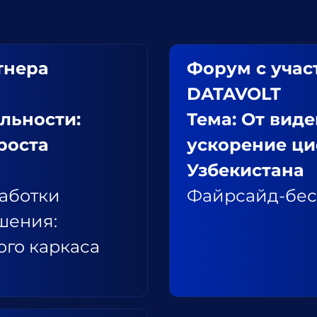
тнера
Форум с учас
DATAVOLT
альности:
Тема: От виде
роста
ускорение ци
Узбекистана
аботки
Файрсайд-бес
шения:
го каркаса