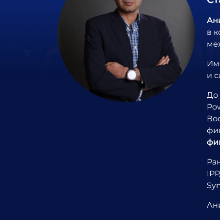
Ан
в 
ме
Им
и 
До
Po
Во
фи
фи
Ра
IP
Syn
Ан