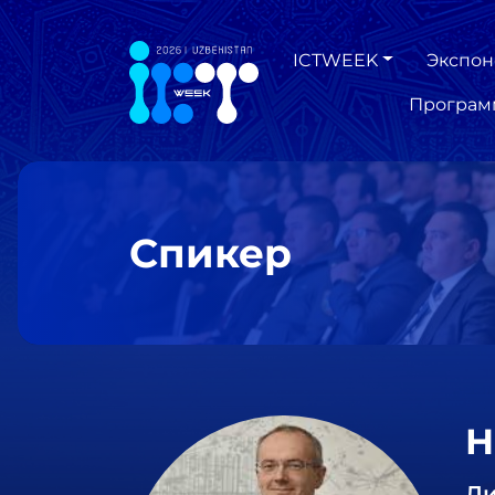
ICTWEEK
Экспон
Програм
Спикер
Н
Ди