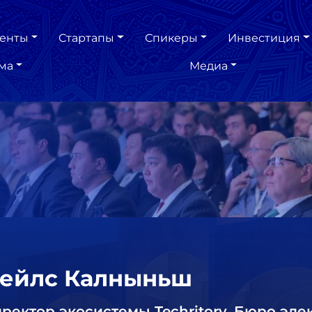
енты
Стартапы
Спикеры
Инвестиция
ма
Медиа
ейлс Калныньш
ректор экосистемы Techritory, Бюро эл