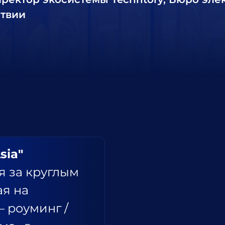
твии
sia"
я за круглым
ая на
– роуминг /