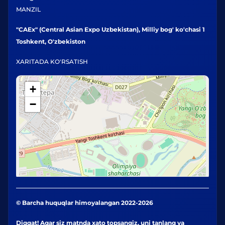
MANZIL
"CAEx" (Central Asian Expo Uzbekistan), Milliy bog' ko'chasi 1
Toshkent, O'zbekiston
XARITADA KO'RSATISH
+
−
© Barcha huquqlar himoyalangan 2022-2026
Diqqat! Agar siz matnda xato topsangiz, uni tanlang va