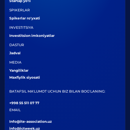
Startap yo‘li
SPIKERLAR
Spikerlar ro'yxati
INVESTITSIYA
Investitsion imkoniyatlar
DASTUR
Jadval
MEDIA
Yangiliklar
Maxfiylik siyosati
BATAFSIL MA'LUMOT UCHUN BIZ BILAN BOG'LANING:
+998 55 511 07 77
EMAIL
Info@ite-association.uz
info@ictweek.uz