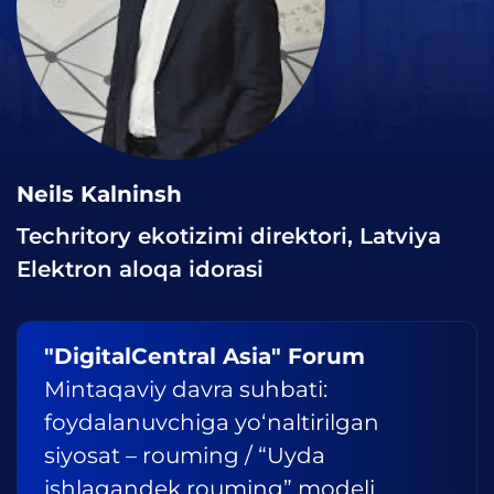
Neils Kalninsh
Techritory ekotizimi direktori, Latviya
Elektron aloqa idorasi
"DigitalCentral Asia" Forum
Mintaqaviy davra suhbati:
foydalanuvchiga yo‘naltirilgan
siyosat – rouming / “Uyda
ishlagandek rouming” modeli