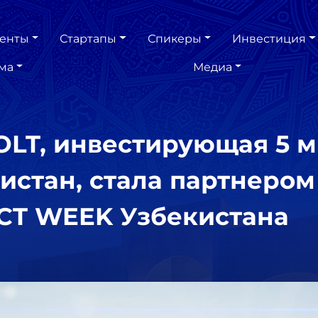
енты
Стартапы
Спикеры
Инвестиция
ма
Медиа
LT, инвестирующая 5 
истан, стала партнеро
CT WEEK Узбекистана