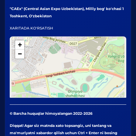
"CAEx" (Central Asian Expo Uzbekistan), Milliy bog' ko'chasi 1
Toshkent, O'zbekiston
XARITADA KO'RSATISH
+
−
© Barcha huquqlar himoyalangan 2022-2026
Diqqat! Agar siz matnda xato topsangiz, uni tanlang va
ma'muriyatni xabardor qilish uchun Ctrl + Enter ni bosing