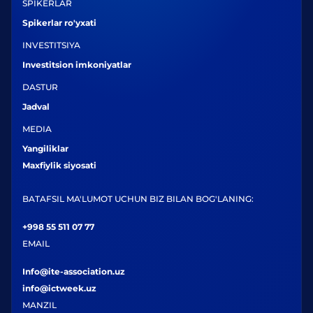
SPIKERLAR
Spikerlar ro'yxati
INVESTITSIYA
Investitsion imkoniyatlar
DASTUR
Jadval
MEDIA
Yangiliklar
Maxfiylik siyosati
BATAFSIL MA'LUMOT UCHUN BIZ BILAN BOG'LANING:
+998 55 511 07 77
EMAIL
Info@ite-association.uz
info@ictweek.uz
MANZIL