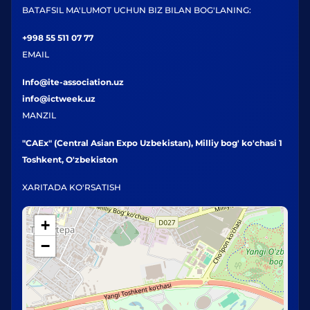
BATAFSIL MA'LUMOT UCHUN BIZ BILAN BOG'LANING:
+998 55 511 07 77
EMAIL
Info@ite-association.uz
info@ictweek.uz
MANZIL
"CAEx" (Central Asian Expo Uzbekistan), Milliy bog' ko'chasi 1
Toshkent, O'zbekiston
XARITADA KO'RSATISH
+
−