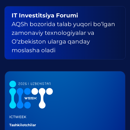
IT Investitsiya Forumi
AQSh bozorida talab yuqori bo‘lgan
zamonaviy texnologiyalar va
O‘zbekiston ularga qanday
moslasha oladi
ICTWEEK
Tashkilotchilar