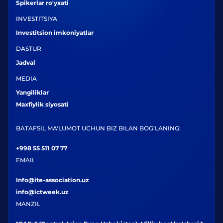
Spikerlar ro'yxati
INVESTITSIYA
Investitsion imkoniyatlar
DASTUR
Jadval
MEDIA
Yangiliklar
Maxfiylik siyosati
BATAFSIL MA'LUMOT UCHUN BIZ BILAN BOG'LANING:
+998 55 511 07 77
EMAIL
Info@ite-association.uz
info@ictweek.uz
MANZIL