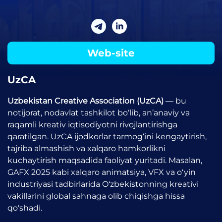
Web-site
UzCA
Uzbekistan Creative Association (UzCA)
— bu
notijorat, nodavlat tashkilot bo‘lib, an’anaviy va
raqamli kreativ iqtisodiyotni rivojlantirishga
qaratilgan. UzCA ijodkorlar tarmog‘ini kengaytirish,
tajriba almashish va xalqaro hamkorlikni
kuchaytirish maqsadida faoliyat yuritadi. Masalan,
GAFX 2025 kabi xalqaro animatsiya, VFX va o‘yin
industriyasi tadbirlarida O‘zbekistonning kreativi
vakillarini global sahnaga olib chiqishga hissa
qo‘shadi.