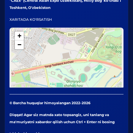
"CAEx" (Central Asian Expo Uzbekistan), Milliy bog' ko'chasi 1
Toshkent, O'zbekiston
XARITADA KO'RSATISH
+
−
© Barcha huquqlar himoyalangan 2022-2026
Diqqat! Agar siz matnda xato topsangiz, uni tanlang va
ma'muriyatni xabardor qilish uchun Ctrl + Enter ni bosing