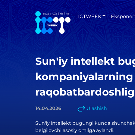
ICTWEEK
Eksponen
Sun'iy intellekt 
kompaniyalarning s
raqobatbardoshligi
14.04.2026
Ulashish
Sun'iy intellekt bugungi kunda shunchaki
belgilovchi asosiy omilga aylandi.