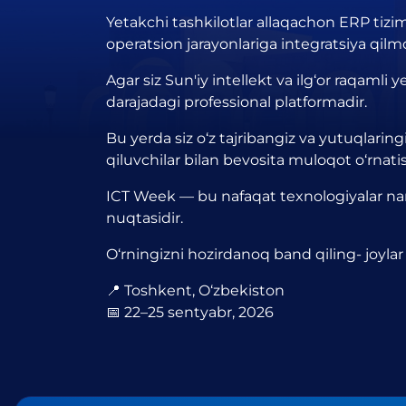
Yetakchi tashkilotlar allaqachon ERP tiziml
operatsion jarayonlariga integratsiya qil
Agar siz Sun'iy intellekt va ilg‘or raqaml
darajadagi professional platformadir.
Bu yerda siz o‘z tajribangiz va yutuqlaring
qiluvchilar bilan bevosita muloqot o‘rnat
ICT Week — bu nafaqat texnologiyalar na
nuqtasidir.
O‘rningizni hozirdanoq band qiling- joyla
📍 Toshkent, O‘zbekiston
📅 22–25 sentyabr, 2026