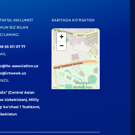
TAFSIL MA'LUMOT
XARITADA KO'RSATISH
HUN BIZ BILAN
G'LANING:
+
−
8 55 511 07 77
AIL
fo@ite-association.uz
fo@ictweek.uz
NZIL
Ex" (Central Asian
o Uzbekistan), Milliy
' ko'chasi 1 Toshkent,
zbekiston