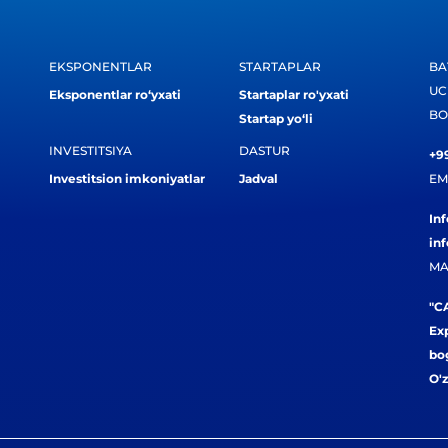
EKSPONENTLAR
STARTAPLAR
BA
UC
Eksponentlar ro‘yxati
Startaplar ro'yxati
BO
Startap yo‘li
INVESTITSIYA
DASTUR
+99
Investitsion imkoniyatlar
Jadval
EM
In
in
MA
"CA
Exp
bog
O'