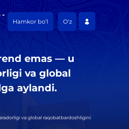
r
Hamkor bo‘l
O'z
trend emas — u
ligi va global
lga aylandi.
adorligi va global raqobatbardoshligini