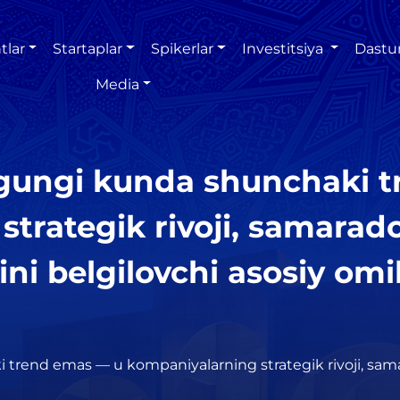
tlar
Startaplar
Spikerlar
Investitsiya
Dastu
Media
bugungi kunda shunchaki 
trategik rivoji, samarador
ni belgilovchi asosiy omi
 trend emas — u kompaniyalarning strategik rivoji, samar