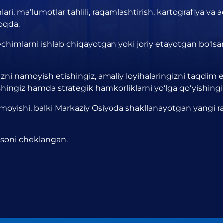
ari, ma’lumotlar tahlili, raqamlashtirish, kartografiya va a
moqda.
i yechimlarni ishlab chiqayotgan yoki joriy etayotgan bo‘
izni namoyish etishingiz, amaliy loyihalaringizni taqdim e
ishingiz hamda strategik hamkorliklarni yo‘lga qo‘yishin
moyishi, balki Markaziy Osiyoda shakllanayotgan yangi
r soni cheklangan.