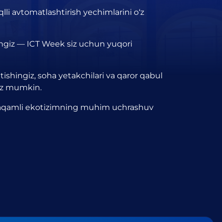
qlli avtomatlashtirish yechimlarini o‘z
lsangiz — ICT Week siz uchun yuqori
tishingiz, soha yetakchilari va qaror qabul
giz mumkin.
 raqamli ekotizimning muhim uchrashuv