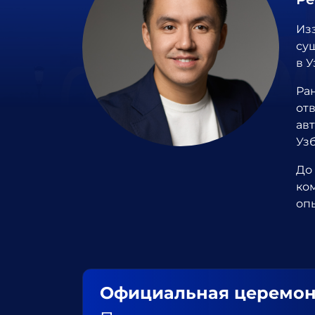
Из
су
в У
Ра
отв
авт
Узб
До
ко
оп
Официальная церемон