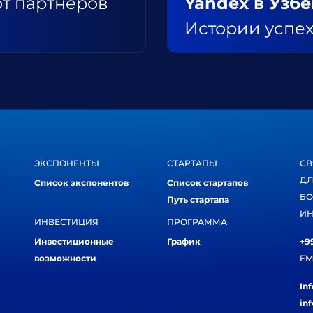
от партнеров
Yandex в Узб
Истории успех
ЭКСПОНЕНТЫ
СТАРТАПЫ
СВ
ДЛ
Список экспонентов
Список стартапов
БО
Путь стартапа
ИН
ИНВЕСТИЦИЯ
ПРОГРАММА
Инвестиционные
График
+99
возможности
EM
In
in