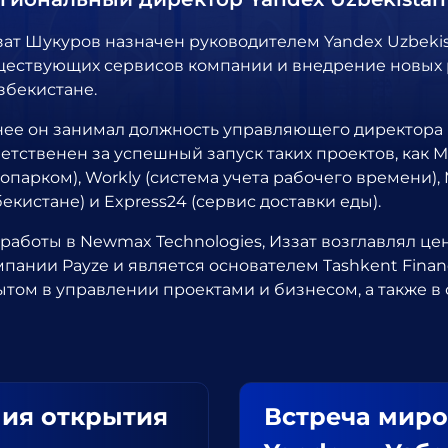
зат Шукуров назначен руководителем Yandex Uzbekis
ществующих сервисов компании и внедрение новых 
збекистане.
нее он занимал должность управляющего директора в
етственен за успешный запуск таких проектов, как 
опарком), Workly (система учета рабочего времени), 
екистане) и Express24 (сервис доставки еды).
 работы в Newmax Technologies, Иззат возглавлял це
мпании Payze и является основателем Tashkent Finan
ытом в управлении проектами и бизнесом, а также в 
ия открытия
Встреча миро