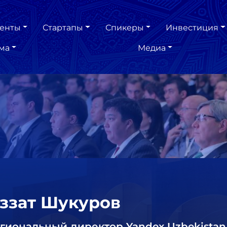
енты
Стартапы
Спикеры
Инвестиция
ма
Медиа
ззат Шукуров
гиональный директор Yandex Uzbekistan