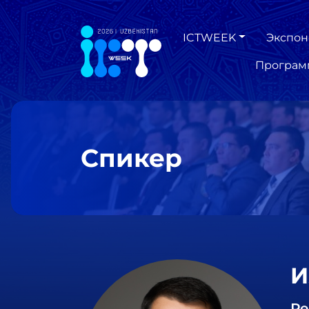
ICTWEEK
Экспон
Програм
Спикер
И
Ре