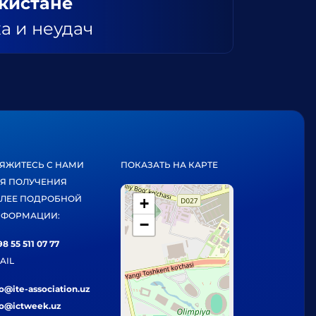
екистане
а и неудач
ЯЖИТЕСЬ С НАМИ
ПОКАЗАТЬ НА КАРТЕ
Я ПОЛУЧЕНИЯ
ЛЕЕ ПОДРОБНОЙ
+
ФОРМАЦИИ:
−
8 55 511 07 77
AIL
fo@ite-association.uz
fo@ictweek.uz