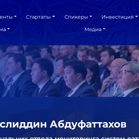
енты
Стартапы
Спикеры
Инвестиция
ма
Медиа
слиддин Абдуфаттахов
чальник отдела мониторинга систем дат