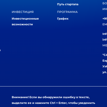
БО
Путь стартапа
ИН
ИНВЕСТИЦИЯ
ПРОГРАММА
Инвестиционные
График
+99
возможности
EM
In
in
МЕ
и
"CA
Ex
Уз
ул
Внимание! Если вы обнаружили ошибку в тексте,
выделите ее и нажмите Ctrl + Enter, чтобы уведомить