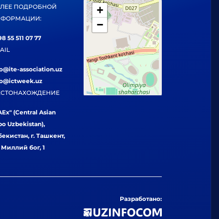
ЛЕЕ ПОДРОБНОЙ
+
ФОРМАЦИИ:
−
8 55 511 07 77
AIL
fo@ite-association.uz
fo@ictweek.uz
СТОНАХОЖДЕНИЕ
Ex" (Central Asian
po Uzbekistan),
бекистан, г. Ташкент,
. Миллий бог, 1
Разработано: