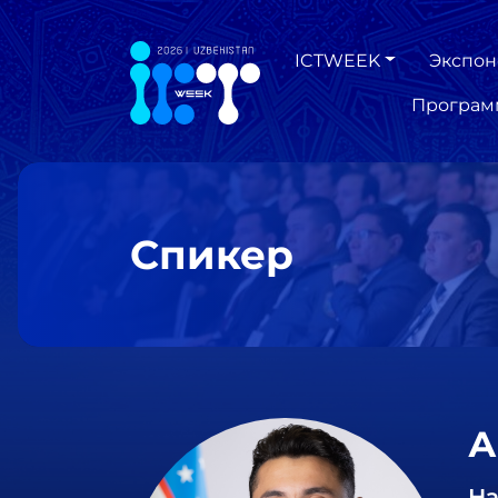
ICTWEEK
Экспон
Програм
Спикер
А
На