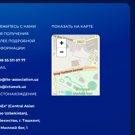
ЯЖИТЕСЬ С НАМИ
ПОКАЗАТЬ НА КАРТЕ
Я ПОЛУЧЕНИЯ
ЛЕЕ ПОДРОБНОЙ
+
ФОРМАЦИИ:
−
8 55 511 07 77
AIL
fo@ite-association.uz
fo@ictweek.uz
СТОНАХОЖДЕНИЕ
Ex" (Central Asian
po Uzbekistan),
бекистан, г. Ташкент,
. Миллий бог, 1