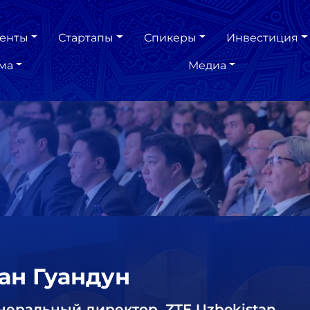
енты
Стартапы
Спикеры
Инвестиция
ма
Медиа
ан Гуандун
неральный директор, ZTE Uzbekistan