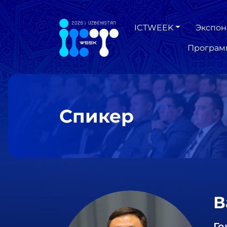
ICTWEEK
Экспон
Програм
Спикер
В
Ге