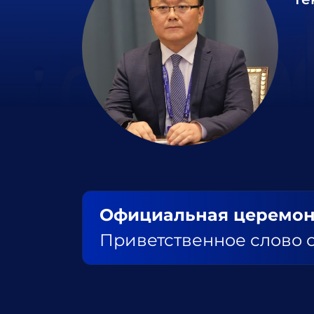
Официальная церемон
Приветственное слово 