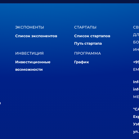
ЭКСПОНЕНТЫ
СТАРТАПЫ
СВ
ДЛ
Список экспонентов
Список стартапов
БО
Путь стартапа
ИН
ИНВЕСТИЦИЯ
ПРОГРАММА
Инвестиционные
График
+99
возможности
EM
In
in
МЕ
и
"CA
Ex
Уз
ул