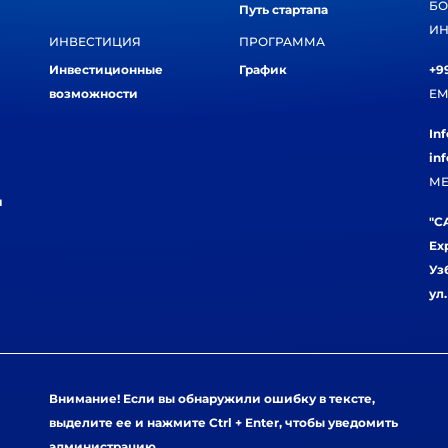
БО
Путь стартапа
ИН
ИНВЕСТИЦИЯ
ПРОГРАММА
Инвестиционные
График
+99
возможности
EM
In
in
МЕ
и
"CA
Ex
Уз
ул
Внимание! Если вы обнаружили ошибку в тексте,
выделите ее и нажмите Ctrl + Enter, чтобы уведомить
администрацию