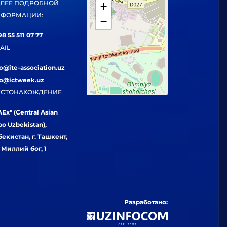
ЛЕЕ ПОДРОБНОЙ
+
ФОРМАЦИИ:
−
8 55 511 07 77
AIL
fo@ite-association.uz
fo@ictweek.uz
СТОНАХОЖДЕНИЕ
Ex" (Central Asian
po Uzbekistan),
бекистан, г. Ташкент,
. Миллий бог, 1
Разработано: