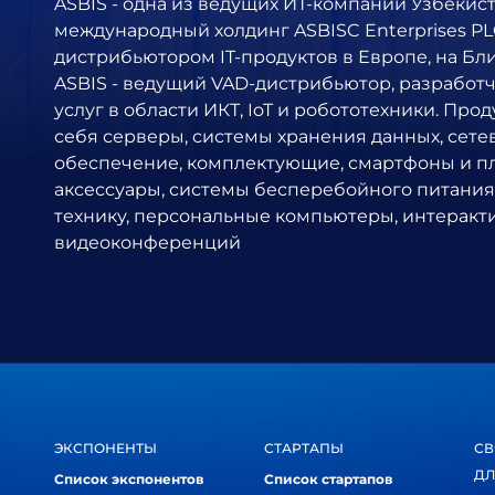
ASBIS - одна из ведущих ИТ-компаний Узбекиста
международный холдинг ASBISC Enterprises P
дистрибьютором IT-продуктов в Европе, на Бл
ASBIS - ведущий VAD-дистрибьютор, разработ
услуг в области ИКТ, IoT и робототехники. Пр
себя серверы, системы хранения данных, сет
обеспечение, комплектующие, смартфоны и 
аксессуары, системы бесперебойного питания
технику, персональные компьютеры, интеракт
видеоконференций
ЭКСПОНЕНТЫ
СТАРТАПЫ
СВ
ДЛ
Список экспонентов
Список стартапов