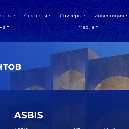
енты
Стартапы
Спикеры
Инвестиция
ма
Медиа
нтов
ASBIS