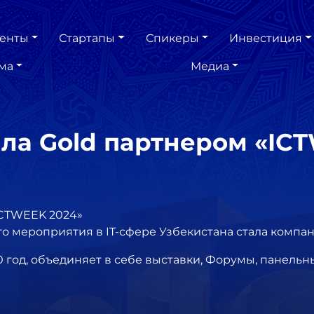
енты
Стартапы
Спикеры
Инвестиция
ма
Медиа
ала Gold партнером «IC
ICTWEEK 2024»
о мероприятия в IT-сфере Узбекистана стала компан
 год, объединяет в себе выставки, Форумы, панельн