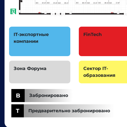
IT-экспортные
FinTech
компании
Зона Форума
Сектор IT-
образования
B
Забронировано
T
Предварительно забронировано