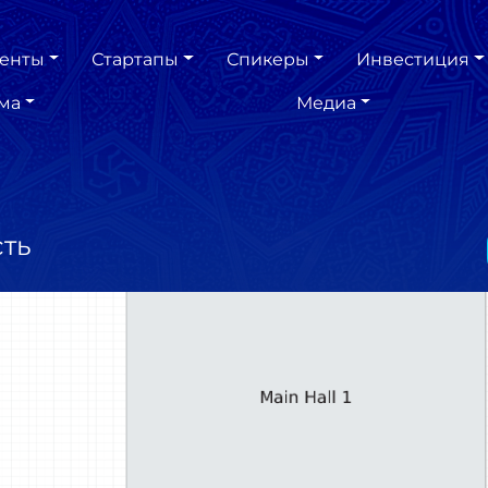
енты
Стартапы
Спикеры
Инвестиция
ма
Медиа
сть