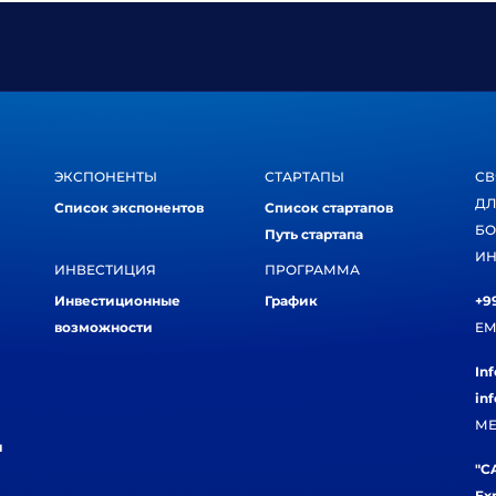
ЭКСПОНЕНТЫ
СТАРТАПЫ
СВ
ДЛ
Список экспонентов
Список стартапов
БО
Путь стартапа
ИН
ИНВЕСТИЦИЯ
ПРОГРАММА
Инвестиционные
График
+99
возможности
EM
In
in
МЕ
и
"CA
Ex