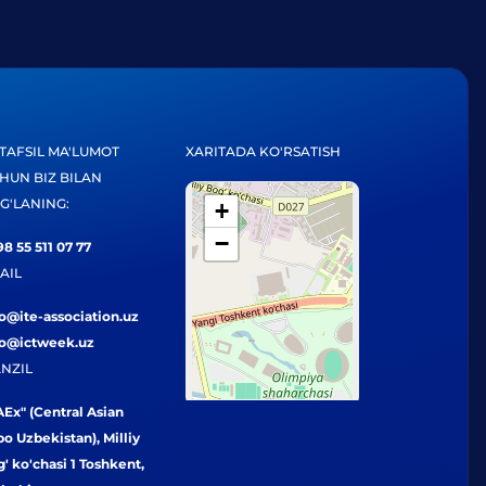
TAFSIL MA'LUMOT
XARITADA KO'RSATISH
HUN BIZ BILAN
G'LANING:
+
−
8 55 511 07 77
AIL
fo@ite-association.uz
fo@ictweek.uz
NZIL
Ex" (Central Asian
o Uzbekistan), Milliy
' ko'chasi 1 Toshkent,