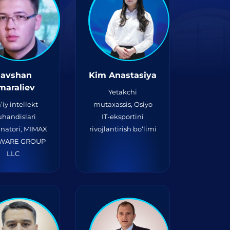
avshan
Kim Anastasiya
maraliev
Yetakchi
’iy intellekt
mutaxassis, Osiyo
handislari
IT-eksportini
inatori, MIMAX
rivojlantirish bo‘limi
WARE GROUP
LLC