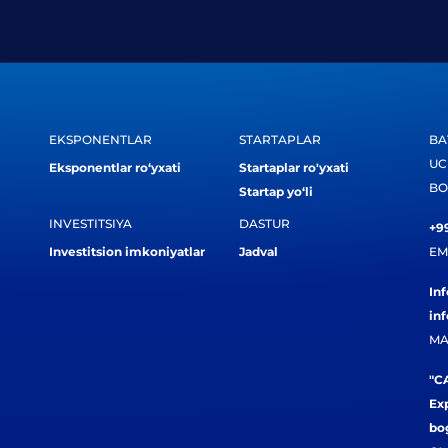
EKSPONENTLAR
STARTAPLAR
BA
UC
Eksponentlar ro‘yxati
Startaplar ro'yxati
BO
Startap yo‘li
INVESTITSIYA
DASTUR
+99
Investitsion imkoniyatlar
Jadval
EM
In
in
MA
"CA
Exp
bog