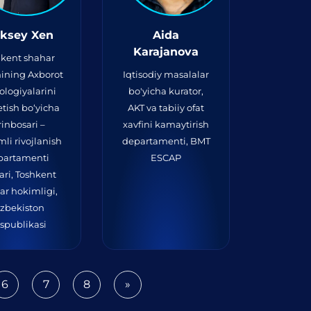
eksey Xen
Aida
Karajanova
hkent shahar
ining Axborot
Iqtisodiy masalalar
ologiyalarini
bo'yicha kurator,
 etish bo‘yicha
AKT va tabiiy ofat
rinbosari –
xavfini kamaytirish
li rivojlanish
departamenti, BMT
partamenti
ESCAP
ari, Toshkent
ar hokimligi,
‘zbekiston
spublikasi
6
7
8
»
Next