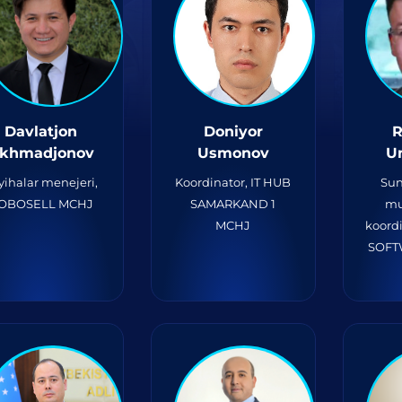
Davlatjon
Doniyor
R
khmadjonov
Usmonov
U
yihalar menejeri,
Koordinator, IT HUB
Sun
OBOSELL MCHJ
SAMARKAND 1
mu
MCHJ
koord
SOFT