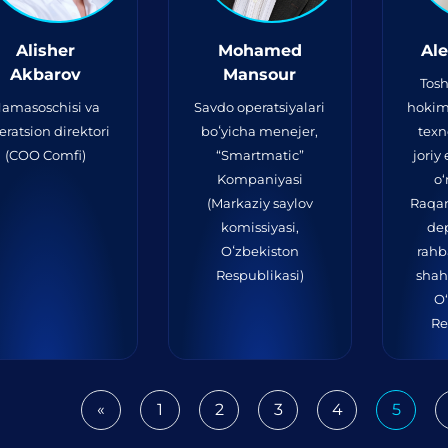
Alisher
Mohamed
Al
Akbarov
Mansour
Tos
amasoschisi va
Savdo operatsiyalari
hokim
eratsion direktori
boʻyicha menejer,
texn
(COO Comfi)
“Smartmatic”
joriy
Kompaniyasi
o‘
(Markaziy saylov
Raqam
komissiyasi,
de
Oʻzbekiston
rahb
Respublikasi)
shah
O
Re
«
1
2
3
4
5
Previous