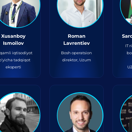
Xusanboy
Roman
Sar
Ismoilov
Lavrentiev
IT r
qamli iqtisodiyot
Bosh operatsion
bo
o‘yicha tadqiqot
direktor, Uzum
eksperti
U