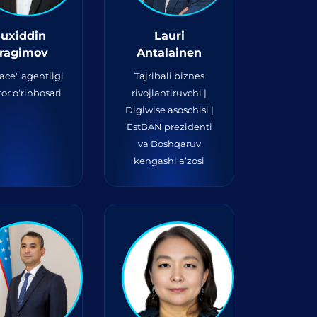
uxiddin
Lauri
bragimov
Antalainen
ace" agentligi
Tajribali biznes
tor o‘rinbosari
rivojlantiruvchi |
Digiwise asoschisi |
EstBAN prezidenti
va Boshqaruv
kengashi a’zosi