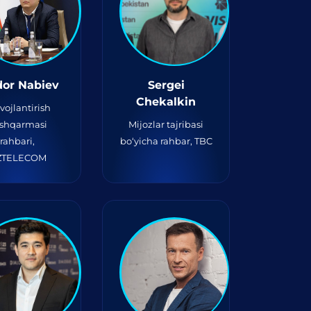
dor Nabiev
Sergei
Chekalkin
ivojlantirish
shqarmasi
Mijozlar tajribasi
rahbari,
bo‘yicha rahbar, TBC
ZTELECOM