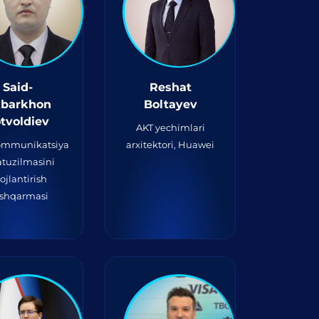
Said-
Reshat
barkhon
Boltayev
tvoldiev
AKT yechimlari
ommunikatsiya
arxitektori, Huawei
atuzilmasini
vojlantirish
shqarmasi