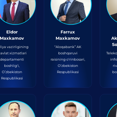
Eldor
Farrux
Maxkamov
Maxkamov
Ak
So
liya vazirligining
“Aloqabank” AK
avlat xizmatlari
boshqaruvi
Telek
departamenti
raisining o‘rinbosari,
infr
boshlig'i,
O‘zbekiston
ri
Oʻzbekiston
Respublikasi
bo
Respublikasi