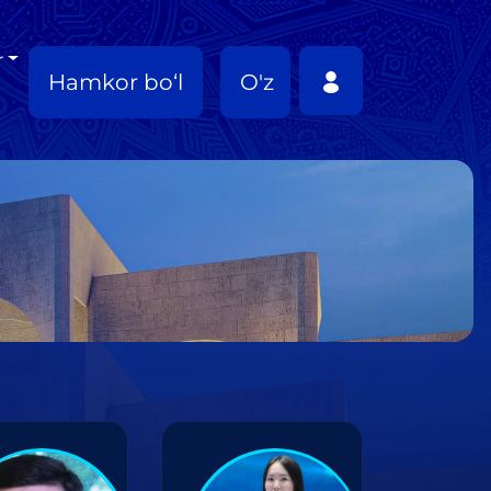
r
Hamkor bo‘l
O'z