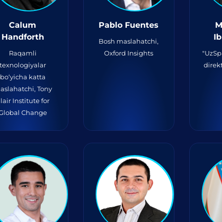
Calum
Pablo Fuentes
M
Handforth
I
Bosh maslahatchi,
Raqamli
Oxford Insights
"UzSp
texnologiyalar
direk
bo‘yicha katta
aslahatchi, Tony
lair Institute for
Global Change