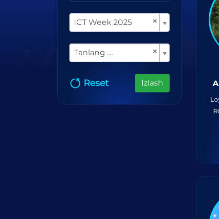
×
ICT Week 2025
×
Tanlang ....
Reset
Izlash
A
Lo
R