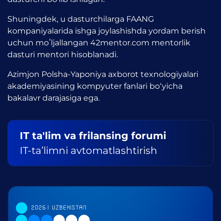
Shuningdek, u dasturchilarga FAANG
kompaniyalarida ishga joylashishda yordam berish
uchun moʻljallangan 42mentor.com mentorlik
dasturi mentori hisoblanadi.
Azimjon Polsha-Yaponiya axborot texnologiyalari
akademiyasining kompyuter fanlari bo‘yicha
bakalavr darajasiga ega.
IT ta'lim va frilansing forumi
IT-ta’limni avtomatlashtirish