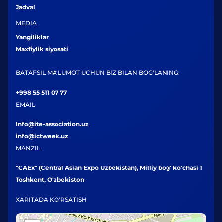
Jadval
MEDIA
Yangiliklar
Maxfiylik siyosati
BATAFSIL MA'LUMOT UCHUN BIZ BILAN BOG'LANING:
+998 55 511 07 77
EMAIL
Info@ite-association.uz
info@ictweek.uz
MANZIL
"CAEx" (Central Asian Expo Uzbekistan), Milliy bog' ko'chasi 1
Toshkent, O'zbekiston
XARITADA KO'RSATISH