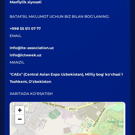
Maxfiylik siyosati
BATAFSIL MA'LUMOT UCHUN BIZ BILAN BOG'LANING:
+998 55 511 07 77
EMAIL
Info@ite-association.uz
info@ictweek.uz
MANZIL
"CAEx" (Central Asian Expo Uzbekistan), Milliy bog' ko'chasi 1
Toshkent, O'zbekiston
XARITADA KO'RSATISH
+
−