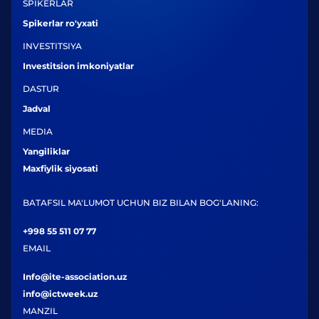
SPIKERLAR
Spikerlar ro'yxati
INVESTITSIYA
Investitsion imkoniyatlar
DASTUR
Jadval
MEDIA
Yangiliklar
Maxfiylik siyosati
BATAFSIL MA'LUMOT UCHUN BIZ BILAN BOG'LANING:
+998 55 511 07 77
EMAIL
Info@ite-association.uz
info@ictweek.uz
MANZIL