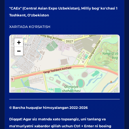
"CAEx" (Central Asian Expo Uzbekistan), Milliy bog' ko'chasi 1
Toshkent, O'zbekiston
XARITADA KO'RSATISH
+
−
© Barcha huquqlar himoyalangan 2022-2026
Diqqat! Agar siz matnda xato topsangiz, uni tanlang va
ma'muriyatni xabardor qilish uchun Ctrl + Enter ni bosing