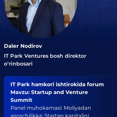
Daler Nodirov
IT Park Ventures bosh direktor
o‘rinbosari
IT Park hamkori ishtirokida forum
Mavzu: Startup and Venture
Summit
Panel muhokamasi: Moliyadan
asoschilikka: Startap kapitalini