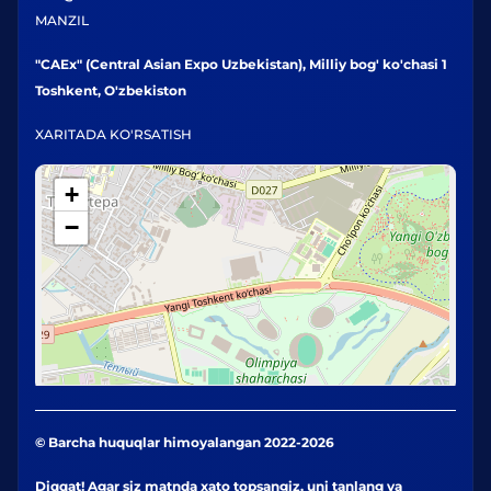
MANZIL
"CAEx" (Central Asian Expo Uzbekistan), Milliy bog' ko'chasi 1
Toshkent, O'zbekiston
XARITADA KO'RSATISH
+
−
© Barcha huquqlar himoyalangan 2022-2026
Diqqat! Agar siz matnda xato topsangiz, uni tanlang va