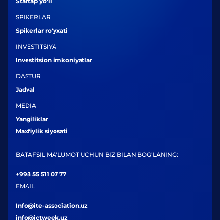
Startap yo‘li
SPIKERLAR
Spikerlar ro'yxati
INVESTITSIYA
Investitsion imkoniyatlar
DASTUR
Jadval
MEDIA
Yangiliklar
Maxfiylik siyosati
BATAFSIL MA'LUMOT UCHUN BIZ BILAN BOG'LANING:
+998 55 511 07 77
EMAIL
Info@ite-association.uz
info@ictweek.uz