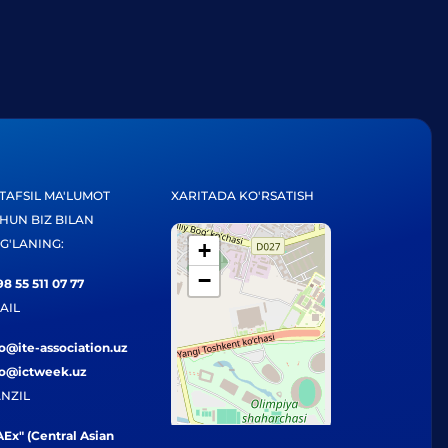
TAFSIL MA'LUMOT
XARITADA KO'RSATISH
HUN BIZ BILAN
G'LANING:
+
−
8 55 511 07 77
AIL
fo@ite-association.uz
fo@ictweek.uz
NZIL
Ex" (Central Asian