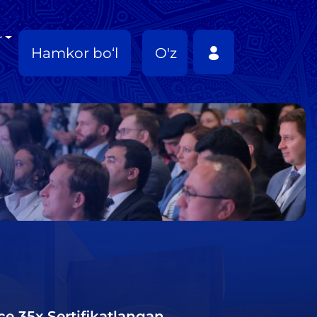
r
Hamkor bo‘l
O'z
ce 35x Sertifikatlangan