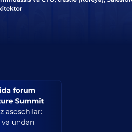
xitektor
kida forum
ture Summit
z asoschilar:
 va undan