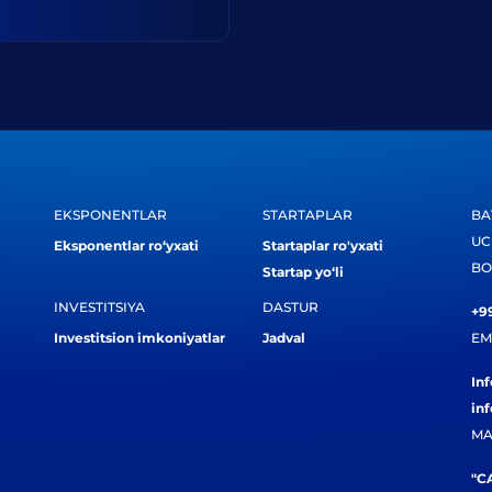
EKSPONENTLAR
STARTAPLAR
BA
UC
Eksponentlar ro‘yxati
Startaplar ro'yxati
BO
Startap yo‘li
INVESTITSIYA
DASTUR
+99
Investitsion imkoniyatlar
Jadval
EM
In
in
MA
"CA