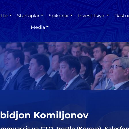
tlar
Startaplar
Spikerlar
Investitsiya
Dastu
Media
bidjon Komiljonov
mmuassis va CTO, trestle (Koreya), Salesfor