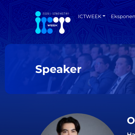
ICTWEEK
Eksponen
Speaker
O
Ha