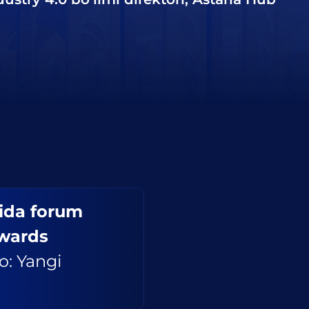
kida forum
Awards
o: Yangi