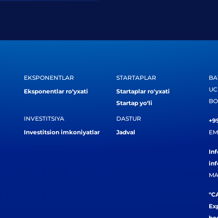
EKSPONENTLAR
STARTAPLAR
BA
UC
Eksponentlar ro‘yxati
Startaplar ro'yxati
BO
Startap yo‘li
INVESTITSIYA
DASTUR
+99
Investitsion imkoniyatlar
Jadval
EM
In
in
MA
"CA
Exp
bog