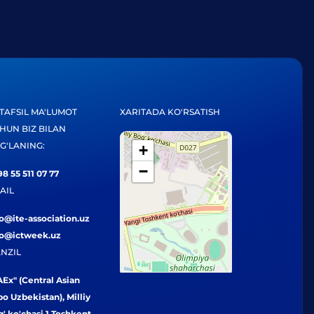
TAFSIL MA'LUMOT
XARITADA KO'RSATISH
HUN BIZ BILAN
G'LANING:
+
−
8 55 511 07 77
AIL
fo@ite-association.uz
fo@ictweek.uz
NZIL
Ex" (Central Asian
o Uzbekistan), Milliy
' ko'chasi 1 Toshkent,