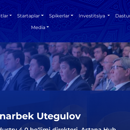
tlar
Startaplar
Spikerlar
Investitsiya
Dastu
Media
narbek Utegulov
dustry 4.0 bo‘limi direktori, Astana Hub