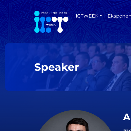
ICTWEEK
Eksponen
Speaker
A
In