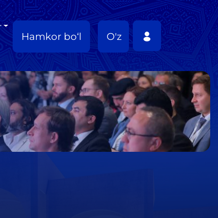
r
Hamkor bo‘l
O'z