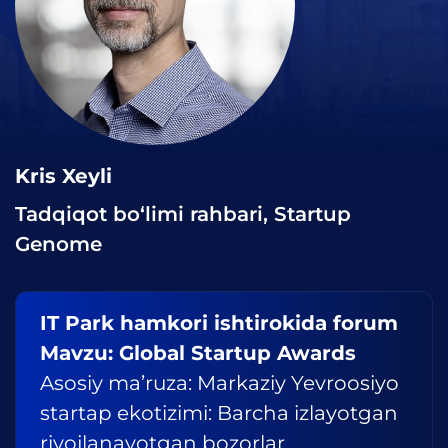
Kris Xeyli
Tadqiqot bo‘limi rahbari, Startup
Genome
IT Park hamkori ishtirokida forum
Mavzu: Global Startup Awards
Asosiy ma’ruza: Markaziy Yevroosiyo
startap ekotizimi: Barcha izlayotgan
rivojlanayotgan bozorlar