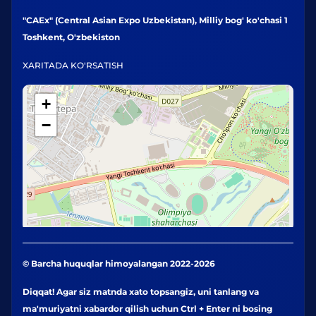
"CAEx" (Central Asian Expo Uzbekistan), Milliy bog' ko'chasi 1
Toshkent, O'zbekiston
XARITADA KO'RSATISH
+
−
© Barcha huquqlar himoyalangan 2022-2026
Diqqat! Agar siz matnda xato topsangiz, uni tanlang va
ma'muriyatni xabardor qilish uchun Ctrl + Enter ni bosing