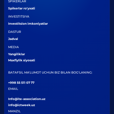
SPIKERLAR
Spikerlar ro'yxati
INVESTITSIYA
Investitsion imkoniyatlar
DASTUR
Jadval
MEDIA
Yangiliklar
Maxfiylik siyosati
BATAFSIL MA'LUMOT UCHUN BIZ BILAN BOG'LANING:
+998 55 511 07 77
EMAIL
Info@ite-association.uz
info@ictweek.uz
MANZIL