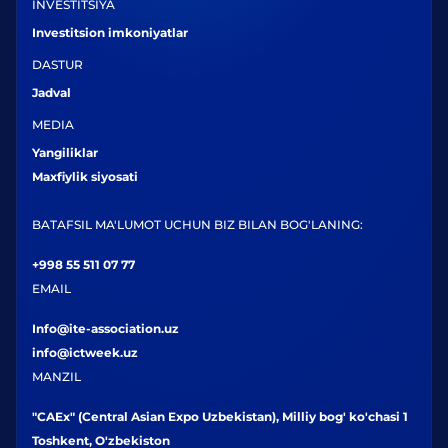
INVESTITSIYA
Investitsion imkoniyatlar
DASTUR
Jadval
MEDIA
Yangiliklar
Maxfiylik siyosati
BATAFSIL MA'LUMOT UCHUN BIZ BILAN BOG'LANING:
+998 55 511 07 77
EMAIL
Info@ite-association.uz
info@ictweek.uz
MANZIL
"CAEx" (Central Asian Expo Uzbekistan), Milliy bog' ko'chasi 1
Toshkent, O'zbekiston