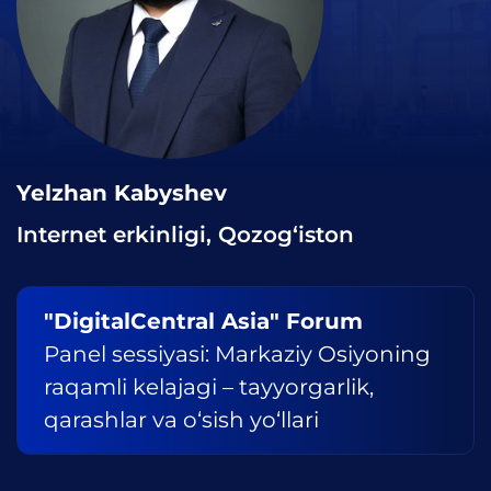
Yelzhan Kabyshev
Internet erkinligi, Qozog‘iston
"DigitalCentral Asia" Forum
Panel sessiyasi: Markaziy Osiyoning
raqamli kelajagi – tayyorgarlik,
qarashlar va o‘sish yo‘llari