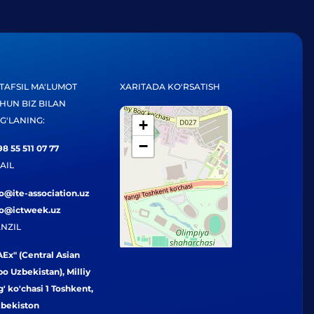
TAFSIL MA'LUMOT
XARITADA KO'RSATISH
HUN BIZ BILAN
G'LANING:
+
−
8 55 511 07 77
AIL
fo@ite-association.uz
fo@ictweek.uz
NZIL
Ex" (Central Asian
o Uzbekistan), Milliy
' ko'chasi 1 Toshkent,
zbekiston