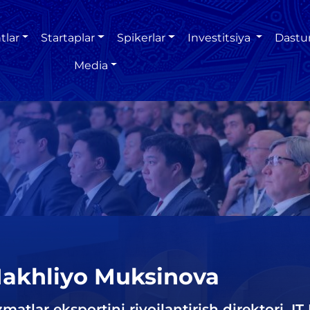
tlar
Startaplar
Spikerlar
Investitsiya
Dastu
Media
akhliyo Muksinova
zmatlar eksportini rivojlantirish direktori, I