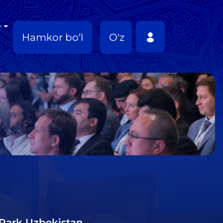
r
Hamkor bo‘l
O'z
T Park Uzbekistan