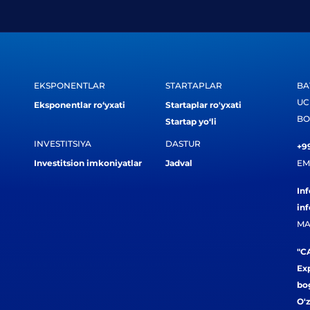
EKSPONENTLAR
STARTAPLAR
BA
UC
Eksponentlar ro‘yxati
Startaplar ro'yxati
BO
Startap yo‘li
INVESTITSIYA
DASTUR
+99
Investitsion imkoniyatlar
Jadval
EM
In
in
MA
"CA
Exp
bog
O'