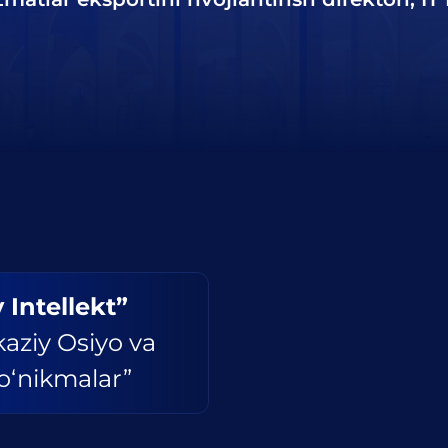
 Intellekt”
aziy Osiyo va
o‘nikmalar”