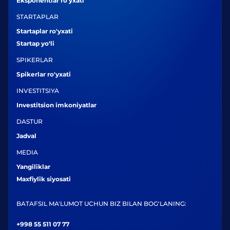
Eksponentlar ro‘yxati
STARTAPLAR
Startaplar ro'yxati
Startap yo‘li
SPIKERLAR
Spikerlar ro'yxati
INVESTITSIYA
Investitsion imkoniyatlar
DASTUR
Jadval
MEDIA
Yangiliklar
Maxfiylik siyosati
BATAFSIL MA'LUMOT UCHUN BIZ BILAN BOG'LANING:
+998 55 511 07 77