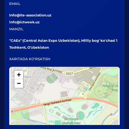
EMAIL
Info@ite-association.uz
info@ictweek.uz
MANZIL
"CAEx" (Central Asian Expo Uzbekistan), Milliy bog' ko'chasi 1
Toshkent, O'zbekiston
XARITADA KO'RSATISH
+
−