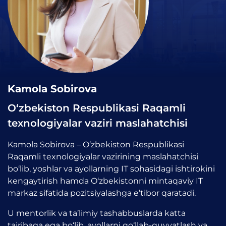
Kamola Sobirova
O‘zbekiston Respublikasi Raqamli
texnologiyalar vaziri maslahatchisi
Kamola Sobirova – O‘zbekiston Respublikasi
Raqamli texnologiyalar vazirining maslahatchisi
bo‘lib, yoshlar va ayollarning IT sohasidagi ishtirokini
kengaytirish hamda O‘zbekistonni mintaqaviy IT
markaz sifatida pozitsiyalashga e’tibor qaratadi.
U mentorlik va ta’limiy tashabbuslarda katta
tajribaga ega bo‘lib, ayollarni qo‘llab-quvvatlash va