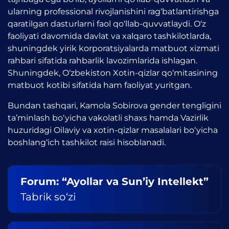
ularning professional rivojlanishini rag‘batlantirishga
qaratilgan dasturlarni faol qo‘llab-quvvatlaydi. O‘z
faoliyati davomida davlat va xalqaro tashkilotlarda,
shuningdek yirik korporatsiyalarda matbuot xizmati
rahbari sifatida rahbarlik lavozimlarida ishlagan.
Shuningdek, O‘zbekiston Xotin-qizlar qo‘mitasining
matbuot kotibi sifatida ham faoliyat yuritgan.
Bundan tashqari, Kamola Sobirova gender tengligini
ta’minlash bo‘yicha vakolatli shaxs hamda Vazirlik
huzuridagi Oilaviy va xotin-qizlar masalalari bo‘yicha
boshlang‘ich tashkilot raisi hisoblanadi.
Forum: “Ayollar va Sun’iy Intellekt”
Tabrik so‘zi