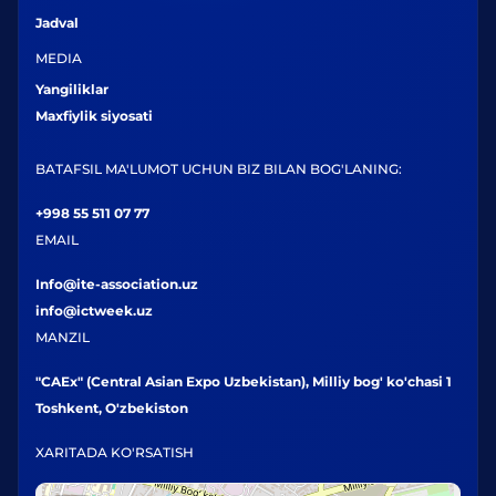
Jadval
MEDIA
Yangiliklar
Maxfiylik siyosati
BATAFSIL MA'LUMOT UCHUN BIZ BILAN BOG'LANING:
+998 55 511 07 77
EMAIL
Info@ite-association.uz
info@ictweek.uz
MANZIL
"CAEx" (Central Asian Expo Uzbekistan), Milliy bog' ko'chasi 1
Toshkent, O'zbekiston
XARITADA KO'RSATISH