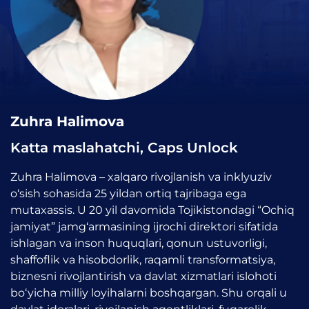
Zuhra Halimova
Katta maslahatchi, Caps Unlock
Zuhra Halimova – xalqaro rivojlanish va inklyuziv
o‘sish sohasida 25 yildan ortiq tajribaga ega
mutaxassis. U 20 yil davomida Tojikistondagi “Ochiq
jamiyat” jamg‘armasining ijrochi direktori sifatida
ishlagan va inson huquqlari, qonun ustuvorligi,
shaffoflik va hisobdorlik, raqamli transformatsiya,
biznesni rivojlantirish va davlat xizmatlari islohoti
bo‘yicha milliy loyihalarni boshqargan. Shu orqali u