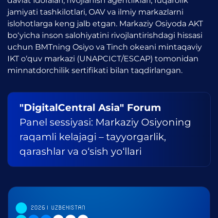
davlat idoralari, rivojlanish agentliklari, fuqarolik
jamiyati tashkilotlari, OAV va ilmiy markazlarni
islohotlarga keng jalb etgan. Markaziy Osiyoda AKT
bo‘yicha inson salohiyatini rivojlantirishdagi hissasi
uchun BMTning Osiyo va Tinch okeani mintaqaviy
IKT o‘quv markazi (UNAPCICT/ESCAP) tomonidan
minnatdorchilik sertifikati bilan taqdirlangan.
"DigitalCentral Asia" Forum
Panel sessiyasi: Markaziy Osiyoning
raqamli kelajagi – tayyorgarlik,
qarashlar va o‘sish yo‘llari