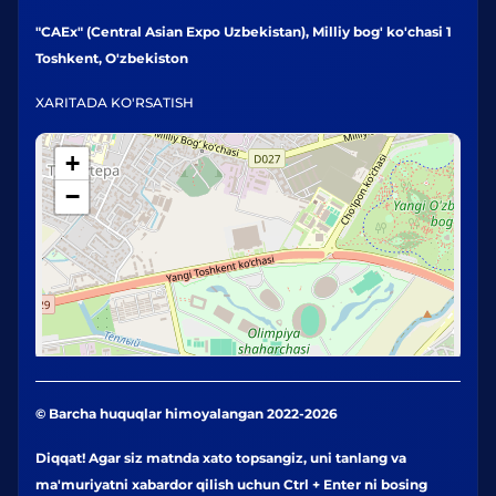
"CAEx" (Central Asian Expo Uzbekistan), Milliy bog' ko'chasi 1
Toshkent, O'zbekiston
XARITADA KO'RSATISH
+
−
© Barcha huquqlar himoyalangan 2022-2026
Diqqat! Agar siz matnda xato topsangiz, uni tanlang va
ma'muriyatni xabardor qilish uchun Ctrl + Enter ni bosing