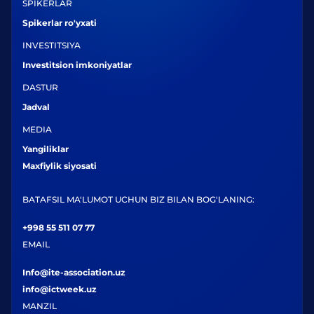
SPIKERLAR
Spikerlar ro'yxati
INVESTITSIYA
Investitsion imkoniyatlar
DASTUR
Jadval
MEDIA
Yangiliklar
Maxfiylik siyosati
BATAFSIL MA'LUMOT UCHUN BIZ BILAN BOG'LANING:
+998 55 511 07 77
EMAIL
Info@ite-association.uz
info@ictweek.uz
MANZIL