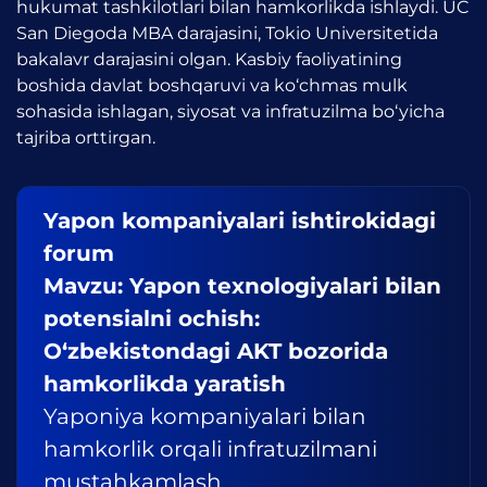
hukumat tashkilotlari bilan hamkorlikda ishlaydi. UC
San Diegoda MBA darajasini, Tokio Universitetida
bakalavr darajasini olgan. Kasbiy faoliyatining
boshida davlat boshqaruvi va ko‘chmas mulk
sohasida ishlagan, siyosat va infratuzilma bo‘yicha
tajriba orttirgan.
Yapon kompaniyalari ishtirokidagi
forum
Mavzu: Yapon texnologiyalari bilan
potensialni ochish:
O‘zbekistondagi AKT bozorida
hamkorlikda yaratish
Yaponiya kompaniyalari bilan
hamkorlik orqali infratuzilmani
mustahkamlash