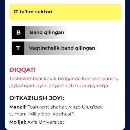
IT taʼlim sektori
B
Band qilingan
T
Vaqtinchalik band qilingan
DIQQAT!
Tashkilotchilar kerak bo'lganda kompaniyaning
joylashgan joyini o'zgartirish huquqiga ega
O‘TKAZILISH JOYI:
Manzil:
Toshkent shahar, Mirzo Ulug‘bek
tumani, Milliy bog‘ ko‘chasi 1
Mo'ljal:
Akfa Universiteti