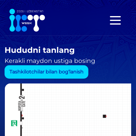
Hududni tanlang
Kerakli maydon ustiga bosing
Tashkilotchilar bilan bog‘lanish