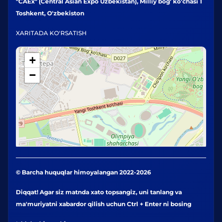
"CAEx" (Central Asian Expo Uzbekistan), Milliy bog' ko'chasi 1
Toshkent, O'zbekiston
XARITADA KO'RSATISH
+
−
© Barcha huquqlar himoyalangan 2022-2026
Diqqat! Agar siz matnda xato topsangiz, uni tanlang va
ma'muriyatni xabardor qilish uchun Ctrl + Enter ni bosing