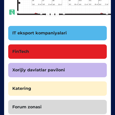
IT eksport kompaniyalari
FinTech
Xorijiy davlatlar paviloni
Katering
Forum zonasi