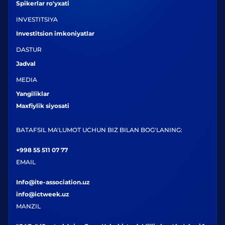
Spikerlar ro'yxati
INVESTITSIYA
Investitsion imkoniyatlar
DASTUR
Jadval
MEDIA
Yangiliklar
Maxfiylik siyosati
BATAFSIL MA'LUMOT UCHUN BIZ BILAN BOG'LANING:
+998 55 511 07 77
EMAIL
Info@ite-association.uz
info@ictweek.uz
MANZIL