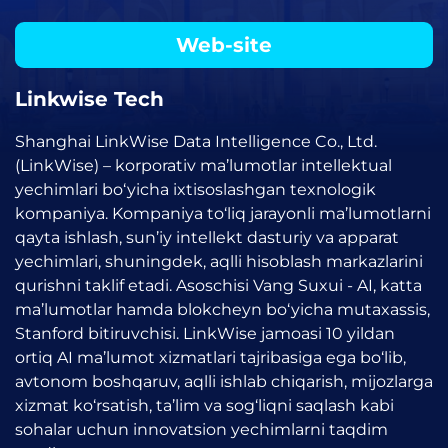
Web-site
Linkwise Tech
Shanghai LinkWise Data Intelligence Co., Ltd.
(LinkWise) – korporativ ma’lumotlar intellektual
yechimlari bo‘yicha ixtisoslashgan texnologik
kompaniya. Kompaniya to‘liq jarayonli ma’lumotlarni
qayta ishlash, sun’iy intellekt dasturiy va apparat
yechimlari, shuningdek, aqlli hisoblash markazlarini
qurishni taklif etadi. Asoschisi Vang Suxui - AI, katta
ma’lumotlar hamda blokcheyn bo‘yicha mutaxassis,
Stanford bitiruvchisi. LinkWise jamoasi 10 yildan
ortiq AI ma’lumot xizmatlari tajribasiga ega bo‘lib,
avtonom boshqaruv, aqlli ishlab chiqarish, mijozlarga
xizmat ko‘rsatish, ta’lim va sog‘liqni saqlash kabi
sohalar uchun innovatsion yechimlarni taqdim