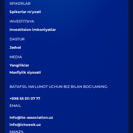
SPIKERLAR
Spikerlar ro'yxati
INVESTITSIYA
Investitsion imkoniyatlar
DASTUR
Jadval
MEDIA
Yangiliklar
Maxfiylik siyosati
BATAFSIL MA'LUMOT UCHUN BIZ BILAN BOG'LANING:
+998 55 511 07 77
EMAIL
Info@ite-association.uz
info@ictweek.uz
MANZIL