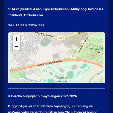
"CAEx" (Central Asian Expo Uzbekistan), Milliy bog' ko'chasi 1
Toshkent, O'zbekiston
XARITADA KO'RSATISH
+
−
© Barcha huquqlar himoyalangan 2022-2026
Diqqat! Agar siz matnda xato topsangiz, uni tanlang va
ma'muriyatni xabardor qilish uchun Ctrl + Enter ni bosing