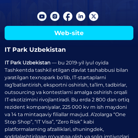
Web-site
IT Park Uzbekistan
IT Park Uzbekistan
— bu 2019-yil iyul oyida
Tashkentda tashkil etilgan davlat tashabbusi bilan
yaratilgan texnopark bo‘lib, IT-startaplarni
rag‘batlantirish, eksportni oshirish, ta’lim, tadbirlar,
outsourcing va kontestlarni amalga oshirish orqali
IT-ekotizimini rivojlantiradi. Bu erda 2 800 dan ortiq
rezident kompaniyalar, 225 000 kv m ish maydoni
va 14 ta mintaqaviy filiallar mavjud. A’zolarga “One
Stop Shop”, “IT Visa”, “Zero Risk” kabi
platformalarning afzalliklari, shuningdek,
soddalashtirilgan ro'yxatga olish va soliq imtiyozlari