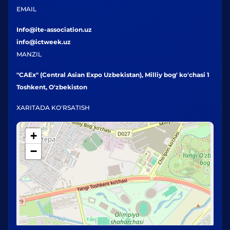
EMAIL
Info@ite-association.uz
info@ictweek.uz
MANZIL
"CAEx" (Central Asian Expo Uzbekistan), Milliy bog' ko'chasi 1
Toshkent, O'zbekiston
XARITADA KO'RSATISH
+
−