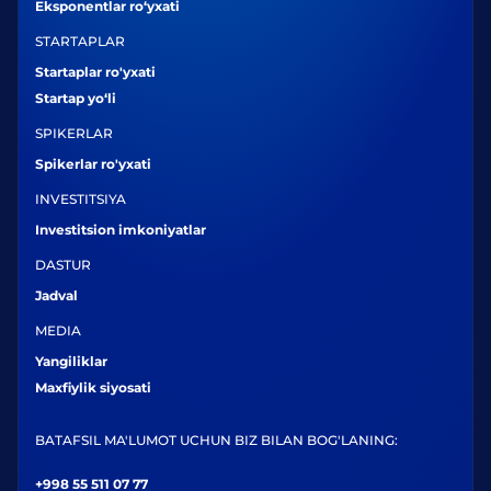
Eksponentlar ro‘yxati
STARTAPLAR
Startaplar ro'yxati
Startap yo‘li
SPIKERLAR
Spikerlar ro'yxati
INVESTITSIYA
Investitsion imkoniyatlar
DASTUR
Jadval
MEDIA
Yangiliklar
Maxfiylik siyosati
BATAFSIL MA'LUMOT UCHUN BIZ BILAN BOG'LANING:
+998 55 511 07 77