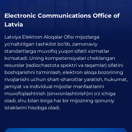
Electronic Communications Office of
Latvia
Latviya Elektron Aloqalar Ofisi mijozlarga
yo'naltirilgan tashkilot bo'lib, zamonaviy
standartlarga muvofiq yuqori sifatli xizmatlar
ko'rsatadi. Uning kompetensiyalari cheklangan
resurslar (radiochastota spektri va raqamlar) sifatini
boshqarishni ta'minlash, elektron aloqa bozorining
rivojlanishi uchun shart-sharoitlar yaratish, hukumat,
jamiyat va individual mijozlar manfaatlarini
muvofiqlashtirish (sinxronlashtirish)ni o'z ichiga
oladi, shu bilan birga har bir mijozning qonuniy
istaklarini hisobga oladi.