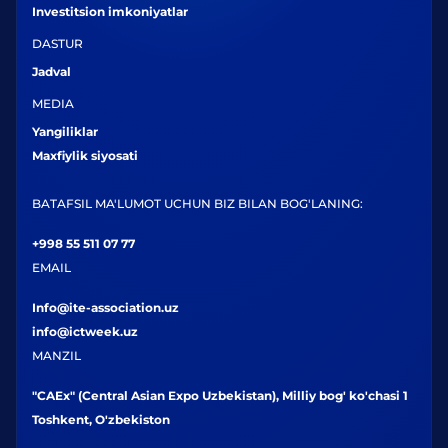
Investitsion imkoniyatlar
DASTUR
Jadval
MEDIA
Yangiliklar
Maxfiylik siyosati
BATAFSIL MA'LUMOT UCHUN BIZ BILAN BOG'LANING:
+998 55 511 07 77
EMAIL
Info@ite-association.uz
info@ictweek.uz
MANZIL
"CAEx" (Central Asian Expo Uzbekistan), Milliy bog' ko'chasi 1
Toshkent, O'zbekiston