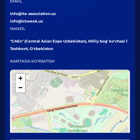
EMAIL
Info@ite-association.uz
info@ictweek.uz
MANZIL
"CAEx" (Central Asian Expo Uzbekistan), Milliy bog' ko'chasi 1
Toshkent, O'zbekiston
XARITADA KO'RSATISH
+
−