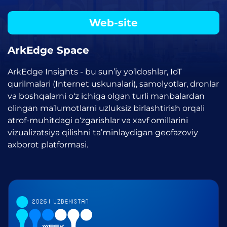
Web-site
ArkEdge Space
ArkEdge Insights - bu sun’iy yo‘ldoshlar, IoT
qurilmalari (Internet uskunalari), samolyotlar, dronlar
va boshqalarni o‘z ichiga olgan turli manbalardan
olingan ma’lumotlarni uzluksiz birlashtirish orqali
atrof-muhitdagi o‘zgarishlar va xavf omillarini
vizualizatsiya qilishni ta’minlaydigan geofazoviy
axborot platformasi.