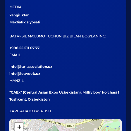
MEDIA
Yangiliklar
Maxfiylik siyosati
BATAFSIL MA'LUMOT UCHUN BIZ BILAN BOG'LANING:
+998 55 511 07 77
EMAIL
Info@ite-association.uz
info@ictweek.uz
MANZIL
"CAEx" (Central Asian Expo Uzbekistan), Milliy bog' ko'chasi 1
Toshkent, O'zbekiston
XARITADA KO'RSATISH
+