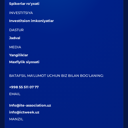
Spikerlar ro'yxati
INVESTITSIYA
Investitsion imkoniyatlar
DASTUR
Jadval
MEDIA
Yangiliklar
Maxfiylik siyosati
BATAFSIL MA'LUMOT UCHUN BIZ BILAN BOG'LANING:
+998 55 511 07 77
EMAIL
Info@ite-association.uz
info@ictweek.uz
MANZIL