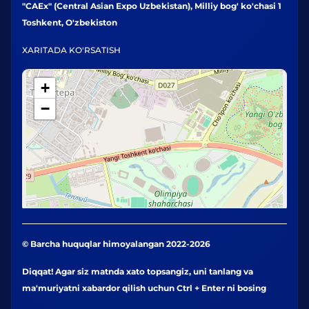
"CAEx" (Central Asian Expo Uzbekistan), Milliy bog' ko'chasi 1
Toshkent, O'zbekiston
XARITADA KO'RSATISH
+
−
© Barcha huquqlar himoyalangan 2022-2026
Diqqat! Agar siz matnda xato topsangiz, uni tanlang va
ma'muriyatni xabardor qilish uchun Ctrl + Enter ni bosing