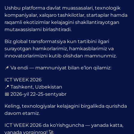
Ushbu platforma davlat muassasalari, texnologik
kompaniyalar, xalqaro tashkilotlar, startaplar hamda
raqamli ekotizimlar kelajagini shakllantirayotgan
mutaxassislarni birlashtiradi.
Biz global transformatsiya kun tartibini ilgari
surayotgan hamkorlarimiz, hamkasblarimiz va
innovatorlarimizni kutib olishdan mamnunmiz.
📌 Va endi — mamnuniyat bilan e’lon qilamiz:
ICT WEEK 2026
📍
Tashkent
,
Uzbekistan
📅 2026-yil 22–25-sentyabr
Keling, texnologiyalar kelajagini birgalikda qurishda
davom etamiz.
ICT WEEK 2026
da ko‘rishguncha — yanada katta,
yanada yorqinroq! 🚀