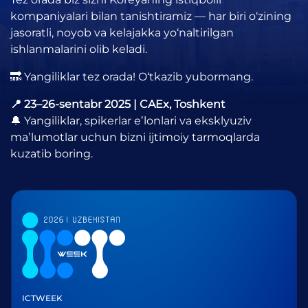
kompaniyalari bilan tanishtiramiz — har biri o‘zining
jasoratli, noyob va kelajakka yo‘naltirilgan
ishlanmalarini olib keladi.
🔜 Yangiliklar tez orada! O‘tkazib yubormang.
📍 23–26-sentabr 2025 | CAEx, Toshkent
🔔 Yangiliklar, spikerlar eʼlonlari va eksklyuziv
maʼlumotlar uchun bizni ijtimoiy tarmoqlarda
kuzatib boring.
ICTWEEK