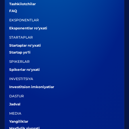
Tashkilotchilar
FAQ
EKSPONENTLAR
Eksponentlar ro‘yxati
STARTAPLAR
Startaplar ro'yxati
Startap yo‘li
SPIKERLAR
Spikerlar ro'yxati
INVESTITSIYA
Investitsion imkoniyatlar
DASTUR
Jadval
MEDIA
Yangiliklar
Maxfiylik siyosati