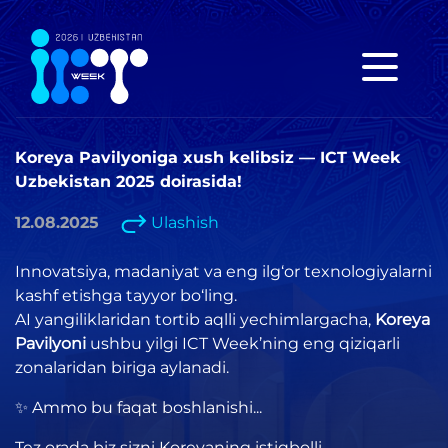
Koreya Pavilyoniga xush kelibsiz — ICT Week
Uzbekistan 2025 doirasida!
12.08.2025
Ulashish
Innovatsiya, madaniyat va eng ilg‘or texnologiyalarni
kashf etishga tayyor bo‘ling.
AI yangiliklaridan tortib aqlli yechimlargacha,
Koreya
Pavilyoni
ushbu yilgi ICT Week’ning eng qiziqarli
zonalaridan biriga aylanadi.
✨ Ammo bu faqat boshlanishi...
Tez orada biz sizni Koreyaning istiqbolli