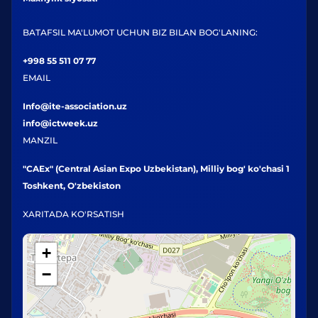
BATAFSIL MA'LUMOT UCHUN BIZ BILAN BOG'LANING:
+998 55 511 07 77
EMAIL
Info@ite-association.uz
info@ictweek.uz
MANZIL
"CAEx" (Central Asian Expo Uzbekistan), Milliy bog' ko'chasi 1
Toshkent, O'zbekiston
XARITADA KO'RSATISH
+
−