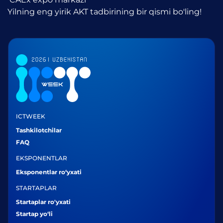
Yilning eng yirik AKT tadbirining bir qismi bo'ling!
ICTWEEK
Tashkilotchilar
FAQ
EKSPONENTLAR
Eksponentlar ro‘yxati
STARTAPLAR
Startaplar ro'yxati
Startap yo‘li