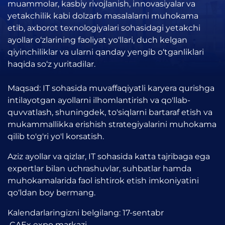
muammolar, kasbiy rivojlanish, innovasiyalar va
yetakchilik kabi dolzarb masalalarni muhokama
etib, axborot texnologiyalari sohasidagi yetakchi
ayollar o‘zlarining faoliyat yo‘llari, duch kelgan
qiyinchiliklar va ularni qanday yengib o‘tganliklari
haqida so‘z yuritadilar.
Maqsad: IT sohasida muvaffaqiyatli karyera qurishga
intilayotgan ayollarni ilhomlantirish va qo'llab-
quvvatlash, shuningdek, to'siqlarni bartaraf etish va
mukammallikka erishish strategiyalarini muhokama
qilib to'g'ri yo'l korsatish.
Aziz ayollar va qizlar, IT sohasida katta tajribaga ega
expertlar bilan uchrashuvlar, suhbatlar hamda
muhokamalarida faol ishtirok etish imkoniyatini
qo‘ldan boy bermang.
Kalendarlaringizni belgilang: 17-sentabr
CAEx expo markazi