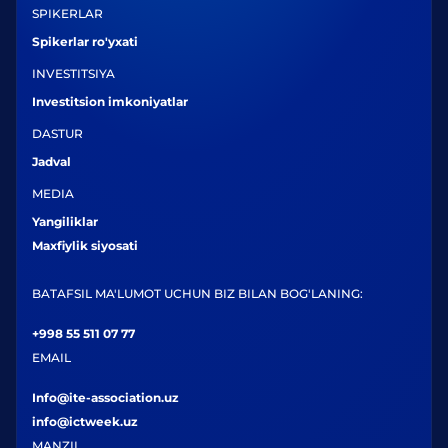
SPIKERLAR
Spikerlar ro'yxati
INVESTITSIYA
Investitsion imkoniyatlar
DASTUR
Jadval
MEDIA
Yangiliklar
Maxfiylik siyosati
BATAFSIL MA'LUMOT UCHUN BIZ BILAN BOG'LANING:
+998 55 511 07 77
EMAIL
Info@ite-association.uz
info@ictweek.uz
MANZIL