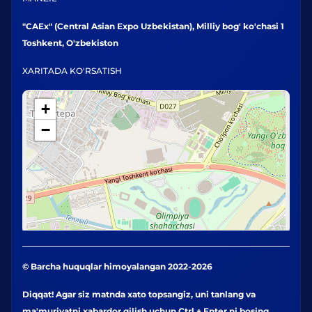
"CAEx" (Central Asian Expo Uzbekistan), Milliy bog' ko'chasi 1
Toshkent, O'zbekiston
XARITADA KO'RSATISH
+
−
© Barcha huquqlar himoyalangan 2022-2026
Diqqat! Agar siz matnda xato topsangiz, uni tanlang va
ma'muriyatni xabardor qilish uchun Ctrl + Enter ni bosing