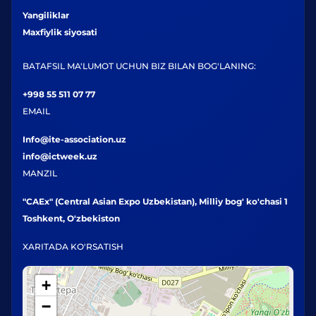
Yangiliklar
Maxfiylik siyosati
BATAFSIL MA'LUMOT UCHUN BIZ BILAN BOG'LANING:
+998 55 511 07 77
EMAIL
Info@ite-association.uz
info@ictweek.uz
MANZIL
"CAEx" (Central Asian Expo Uzbekistan), Milliy bog' ko'chasi 1
Toshkent, O'zbekiston
XARITADA KO'RSATISH
+
−