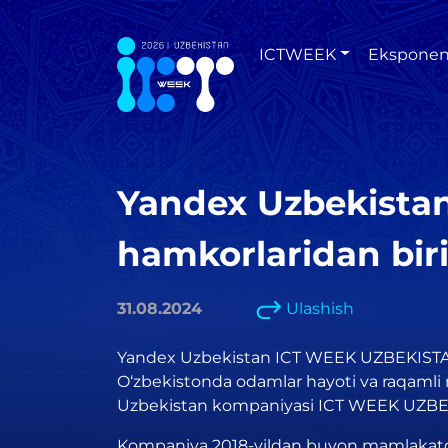
ICTWEEK
Eksponen
Yandex Uzbekista
hamkorlaridan bir
31.08.2024
Ulashish
Yandex Uzbekistan ICT WEEK UZBEKISTAN 
O‘zbekistonda odamlar hayoti va raqamli 
Uzbekistan kompaniyasi ICT WEEK UZBEKI
Kompaniya 2018-yildan buyon mamlakatda fa