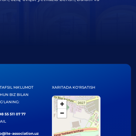
TAFSIL MA'LUMOT
XARITADA KO'RSATISH
HUN BIZ BILAN
G'LANING:
+
−
8 55 511 07 77
AIL
fo@ite-association.uz