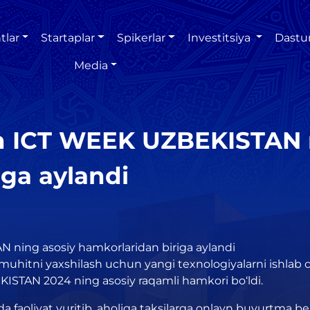
tlar
Startaplar
Spikerlar
Investitsiya
Dastu
Media
n ICT WEEK UZBEKISTAN n
iga aylandi
ning asosiy hamkorlaridan biriga aylandi
muhitni yaxshilash uchun yangi texnologiyalarni ishlab c
STAN 2024 ning asosiy raqamli hamkori bo‘ldi.
oliyat yuritib, aholiga taksilarga onlayn buyurtma beris