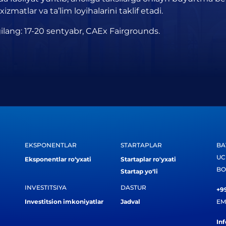
matlar va ta’lim loyihalarini taklif etadi.
ilang: 17-20 sentyabr, CAEx Fairgrounds.
EKSPONENTLAR
STARTAPLAR
BA
UC
Eksponentlar ro‘yxati
Startaplar ro'yxati
BO
Startap yo‘li
INVESTITSIYA
DASTUR
+99
Investitsion imkoniyatlar
Jadval
EM
In