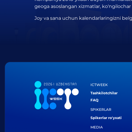
geoga asoslangan xizmatlar, ko‘ngilochar xiz
Joy va sana uchun kalendarlaringizni belg
ICTWEEK
Tashkilotchilar
FAQ
SPIKERLAR
Spikerlar ro'yxati
MEDIA