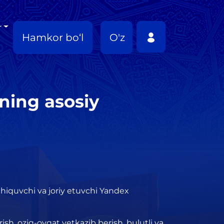
r
Hamkor bo‘l
O'z
ing asosiy
hiquvchi va joriy etuvchi Yandex
h, oziq-ovqat yetkazib berish, bulutli va