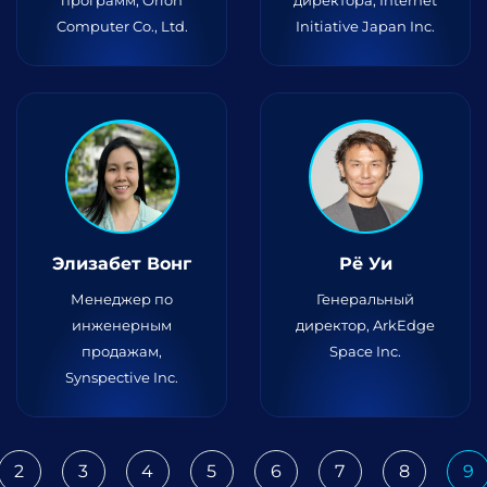
программ, Orion
директора, Internet
Computer Co., Ltd.
Initiative Japan Inc.
Элизабет Вонг
Рё Уи
Менеджер по
Генеральный
инженерным
директор, ArkEdge
продажам,
Space Inc.
Synspective Inc.
2
3
4
5
6
7
8
9
ious