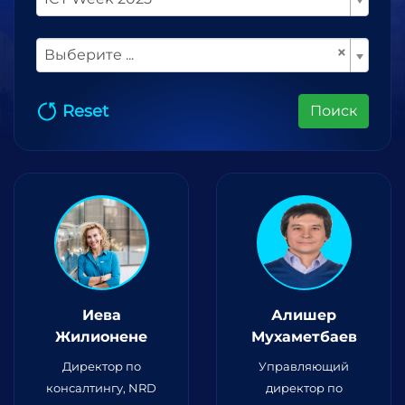
×
Выберите ...
Reset
Поиск
Иева
Алишер
Жилионене
Мухаметбаев
Директор по
Управляющий
консалтингу, NRD
директор по