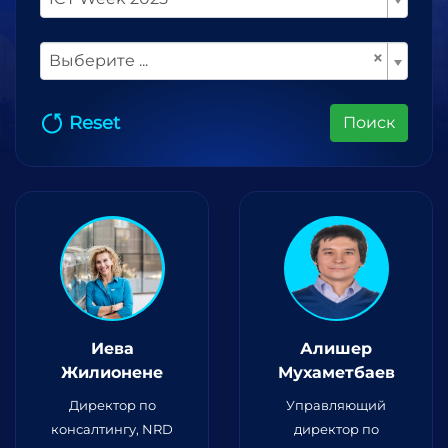
×
Выберите ...
Reset
Поиск
Иева
Алишер
Жилионене
Мухаметбаев
Директор по
Управляющий
консалтингу, NRD
директор по