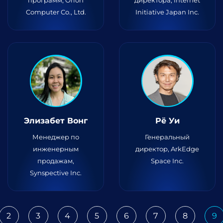
программ, Orion
директора, Internet
Computer Co., Ltd.
Initiative Japan Inc.
Элизабет Вонг
Рё Уи
Менеджер по
Генеральный
инженерным
директор, ArkEdge
продажам,
Space Inc.
Synspective Inc.
2
3
4
5
6
7
8
9
ious