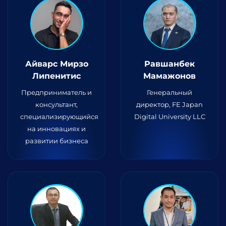
Айварс Мирзо
Равшанбек
Липенитис
Мамажонов
Предприниматель и
Генеральный
консультант,
директор, FE Japan
специализирующийся
Digital University LLC
на инновациях и
развитии бизнеса