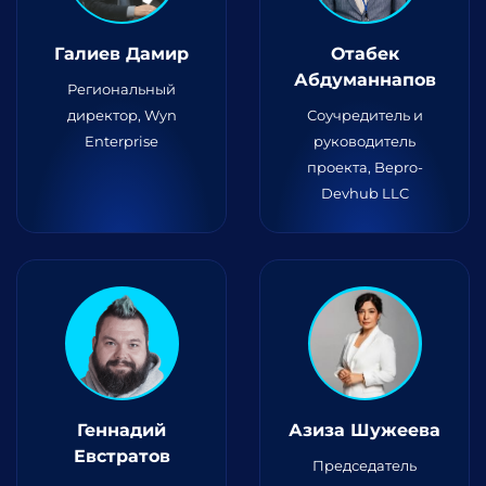
Галиев Дамир
Отабек
Абдуманнапов
Региональный
директор, Wyn
Соучредитель и
Enterprise
руководитель
проекта, Bepro-
Devhub LLC
Геннадий
Азиза Шужеева
Евстратов
Председатель