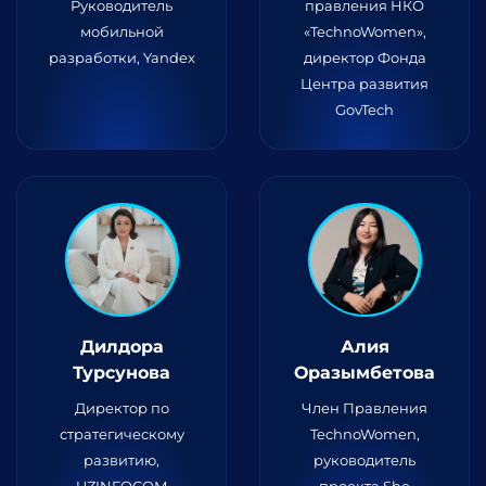
Руководитель
правления НКО
мобильной
«TechnoWomen»,
разработки, Yandex
директор Фонда
Центра развития
GovTech
Дилдора
Алия
Турсунова
Оразымбетова
Директор по
Член Правления
стратегическому
TechnoWomen,
развитию,
руководитель