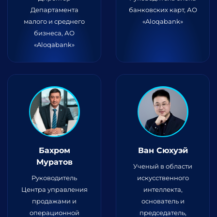
Департамента
банковских карт, АО
малого и среднего
«Aloqabank»
бизнеса, АО
«Aloqabank»
Бахром
Ван Сюхуэй
Муратов
Ученый в области
Руководитель
искусственного
Центра управления
интеллекта,
продажами и
основатель и
операционной
председатель,