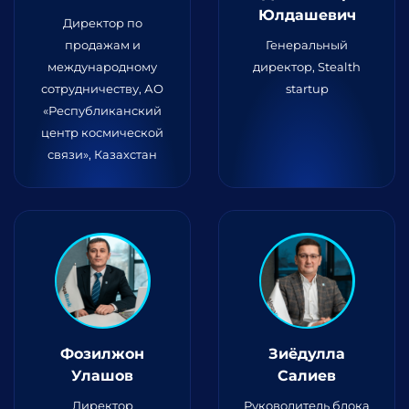
Юлдашевич
Директор по
продажам и
Генеральный
международному
директор, Stealth
сотрудничеству, АО
startup
«Республиканский
центр космической
связи», Казахстан
Фозилжон
Зиёдулла
Улашов
Салиев
Директор
Руководитель блока