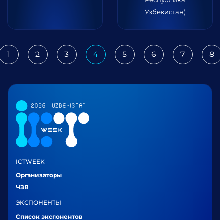
Республика
Узбекистан)
1
2
3
4
5
6
7
8
ious
ICTWEEK
Организаторы
ЧЗВ
ЭКСПОНЕНТЫ
Список экспонентов