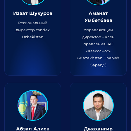
Иззат Шукуров
Аманат
Умбетбаев
Региональный
директор Yandex
Управляющий
Uzbekistan
директор – член
правления, АО
«Казкосмос»
(«Kazakhstan Gharysh
Sapary»)
Абзал Алиев
Джахангир