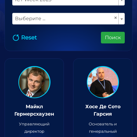
×
Выберите ...
Reset
Поиск
Майкл
Хосе Де Сото
Гермерсхаузен
Гарсия
Управляющий
Основатель и
директор
генеральный