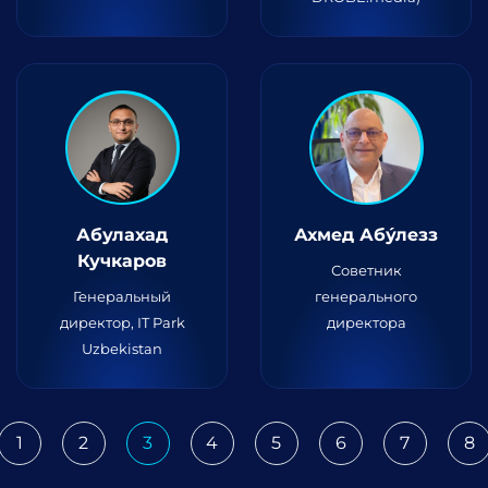
Абулaхад
Ахмед Абу́лезз
Кучкаров
Советник
Генеральный
генерального
директор, IT Park
директора
Uzbekistan
1
2
3
4
5
6
7
8
ious