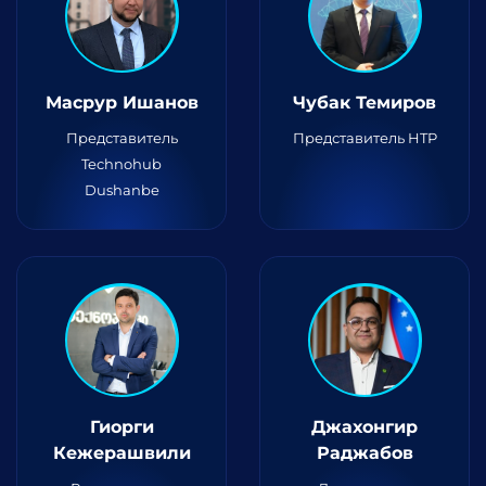
Масрур Ишанов
Чубак Темиров
Представитель
Представитель HTP
Technohub
Dushanbe
Гиорги
Джахонгир
Кежерашвили
Раджабов