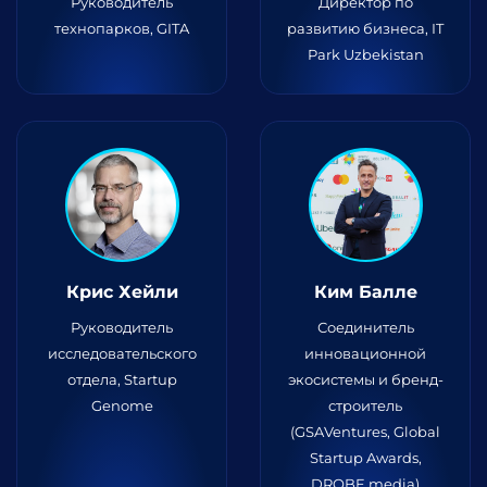
Руководитель
Директор по
технопарков, GITA
развитию бизнеса, IT
Park Uzbekistan
Крис Хейли
Ким Балле
Руководитель
Соединитель
исследовательского
инновационной
отдела, Startup
экосистемы и бренд-
Genome
строитель
(GSAVentures, Global
Startup Awards,
DROBE.media)