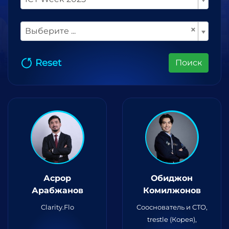
×
Выберите ...
Reset
Поиск
Асрор
Обиджон
Арабжанов
Комилжонов
Clarity.Flo
Сооснователь и CTO,
trestle (Корея),