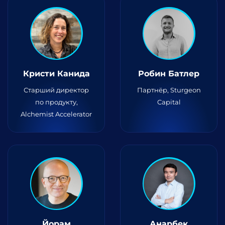
Кристи Канида
Робин Батлер
Старший директор
Партнёр, Sturgeon
по продукту,
Capital
Alchemist Accelerator
Йорам
Анарбек